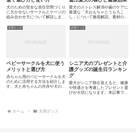
犬のための安全な居住空間づくり
愛犬のストレス解消や歯のケアに
に欠かせないサークルとケージの
最適な「犬おもちゃとうもろこ
組み合わせ方について解説しま
し」について徹底解説。素材の安
す。サイズ選びのポイントやレイ
全性や選び方、手作り方法まで詳
アウト方法、愛犬が快適に過ごせ
しく紹介しています。あなたの愛
犬用グッズ
犬用グッズ
る環境づくりのコツとは？
犬にぴったりのとうもろこしおも
ちゃを見つけてみませんか？
ベビーサークルを犬に使う
シニア犬のプレゼントと介
メリットと選び方
護グッズの誕生日ランキン
グ
赤ちゃん用のベビーサークルを犬
のために活用する方法を紹介しま
愛犬がシニア期を迎えると、健康
す。犬と赤ちゃんの共存や犬の安
や快適さを考慮したプレゼント選
全確保、トイレトレーニングなど
びが大切になります。本記事で
様々な用途に役立つベビーサーク
は、シニア犬に喜ばれる誕生日プ
ルの選び方と活用法とは？あなた
レゼントや便利な介護グッズをラ
の愛犬にぴったりのサークル選び
ンキング形式でご紹介。老犬の健
に迷っていませんか？
ホーム
犬用グッズ
康をサポートするアイテムから、
飼い主さんの負担を軽減するグッ
ズまで幅広くカバーしています。
あなたの愛犬にぴったりのプレゼ
ントは何でしょうか？