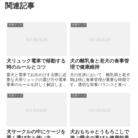
関連記事
犬用グッズ
犬用グッズ
犬リュック電車で移動する
犬の離乳食と老犬の食事管
時のルールとコツ
理で健康維持
愛犬と電車でお出かけする際に必
犬の生涯において、離乳期と老犬
要な犬用リュックの選び方や電車
期は特に食事管理が重要な時期で
乗車のルールを詳しく解説しま
す。適切な栄養バランスと食べや
す。キャリーバッグのサイズ制限
すさを考慮した食事を与えること
や料金、愛犬のストレス対策まで
で、健康な体づくりと長寿をサポ
犬用グッズ
犬用グッズ
網羅した内容です。あなたも愛犬
ートできます。あなたの愛犬にと
と快適な電車旅を楽しんでみませ
って最適な食事とは何でしょう
んか？
か？
犬サークルの中にケージを
犬おもちゃとうもろこしで
置く選び方と使い方
遊ぶ愛犬の喜びと健康効果