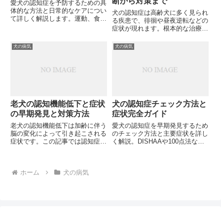
断から対策まで
愛犬の認知症を予防するための具
体的な方法と日常的なケアについ
犬の認知症は高齢犬に多く見られ
て詳しく解説します。運動、食
る疾患で、徘徊や昼夜逆転などの
事、脳への刺激など、科学的根拠
症状が現れます。根本的な治療法
に基づいた予防策をご紹介。愛犬
はありませんが、適切な診断と治
の健康維持にお悩みではありませ
療により進行を遅らせることは可
犬の病気
犬の病気
んか？
能です。獣医師として知っておく
べき症状の見極め方や治療選択肢
について詳しく解説しますが、あ
なたは正しく診断できますか？
老犬の認知機能低下と症状
犬の認知症チェック方法と
の早期発見と対策方法
症状完全ガイド
老犬の認知機能低下は加齢に伴う
愛犬の認知症を早期発見するため
脳の変化によって引き起こされる
のチェック方法と主要症状を詳し
症状です。この記事では認知症の
く解説。DISHAAや100点法など
初期症状から予防法、家庭ででき
の診断ツールも紹介します。あな
るケア方法まで詳しく解説しま
たの愛犬は大丈夫ですか？
す。あなたの愛犬にも認知症の兆
ホーム
犬の病気
候が現れていませんか？