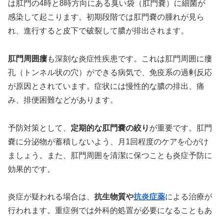
は肛門の4時と8時方向にある臭い袋（肛門嚢）に細菌が
感染して起こります。初期段階では肛門嚢の腫れが見ら
れ、進行すると皮下で破裂して膿が排出されます。
肛門周囲瘻
も深刻な炎症性疾患です。これは肛門周囲に瘻
孔（トンネル状の穴）ができる病気で、免疫系の過剰反応
が原因とされています。症状には慢性的な膿の排出、痛
み、排便困難などがあります。
予防対策として、
定期的な肛門嚢の絞り
が重要です。肛門
嚢に分泌物が蓄積しないよう、月1回程度のケアを心がけ
ましょう。また、肛門周囲を清潔に保つことも炎症予防に
効果的です。
炎症が疑われる場合は、
抗生物質や
抗炎症薬
による治療が
行われます。重症例では外科的処置が必要になることもあ