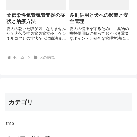
犬伝染性気管気管支炎の症
多剤併用と犬への影響と安
状と治療方法
全管理
愛犬の乾いた咳が気になりません
愛犬の健康を守るために、薬物の
か？犬伝染性気管気管支炎（ケン
複数併用時に知っておくべき重要
ネルコフ）の症状から治療法まで
なポイントと安全な管理方法につ
詳しく解説します。適切な対処法
いて詳しく解説します。薬物相互
を知っていますか？
作用のリスクから体重別投与量ま
で、愛犬への多剤併用は本当に安
ホーム
犬の病気
全なのでしょうか？
カテゴリ
tmp