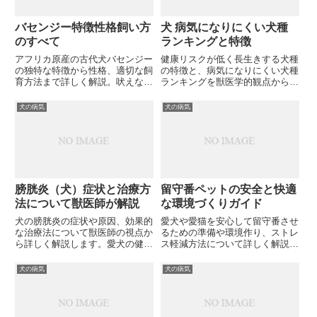
バセンジー特徴性格飼い方
犬 病気になりにくい犬種
のすべて
ランキングと特徴
アフリカ原産の古代犬バセンジー
健康リスクが低く長生きする犬種
の独特な特徴から性格、適切な飼
の特徴と、病気になりにくい犬種
育方法まで詳しく解説。吠えない
ランキングを獣医学的観点から解
犬として有名な彼らの魅力を知っ
説します。愛犬を選ぶ際、健康面
て、あなたも飼い主になりません
で注目すべきポイントとは何でし
犬の病気
犬の病気
か？
ょうか？
膀胱炎（犬）症状と治療方
留守番ペットの安全と快適
法について獣医師が解説
な環境づくりガイド
犬の膀胱炎の症状や原因、効果的
愛犬や愛猫を安心して留守番させ
な治療法について獣医師の視点か
るための準備や環境作り、ストレ
ら詳しく解説します。愛犬の健康
ス軽減方法について詳しく解説。
を守るために知っておきたい膀胱
ペットの健康と快適さを第一に考
炎の兆候や予防法とは何でしょう
えた実践的なアドバイスをお届け
犬の病気
犬の病気
か？
します。あなたのペットは本当に
安全に留守番できていますか？