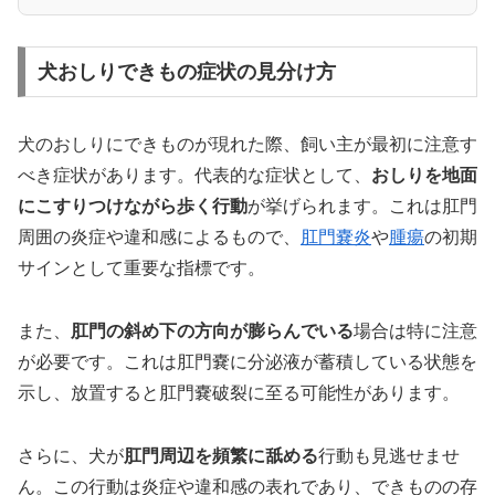
犬おしりできもの症状の見分け方
犬のおしりにできものが現れた際、飼い主が最初に注意す
べき症状があります。代表的な症状として、
おしりを地面
にこすりつけながら歩く行動
が挙げられます。これは肛門
周囲の炎症や違和感によるもので、
肛門嚢炎
や
腫瘍
の初期
サインとして重要な指標です。
また、
肛門の斜め下の方向が膨らんでいる
場合は特に注意
が必要です。これは肛門嚢に分泌液が蓄積している状態を
示し、放置すると肛門嚢破裂に至る可能性があります。
さらに、犬が
肛門周辺を頻繁に舐める
行動も見逃せませ
ん。この行動は炎症や違和感の表れであり、できものの存