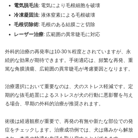
電気脱毛法
: 電気により毛根細胞を破壊
冷凍凝固法
: 液体窒素による毛根破壊
毛根切除術
: 毛根のある結膜ごと切除
レーザー治療
: 広範囲の異常睫毛に対応
外科的治療の再発率は10-30％程度とされていますが、永
続的な効果が期待できます。手術適応は、頻繁な再発、重
篤な角膜潰瘍、広範囲の異常睫毛が考慮要因となります。
治療選択において重要なのは、犬のストレス軽減です。定
期的な抜毛処置によるストレスが犬の行動に悪影響を与え
る場合、早期の外科的治療が推奨されます。
術後は経過観察が重要で、再発の有無や新たな部位での発
症をチェックします。治療成功例では、犬は痛みから解放