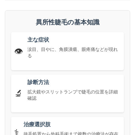
異所性睫毛の基本知識
主な症状
👁️
涙目、目やに、角膜潰瘍、眼疼痛などが現れ
る
診断方法
🔬
拡大鏡やスリットランプで睫毛の位置を詳細
確認
治療選択肢
⚕️
抜毛処置から外科手術まで複数の治療法が存在