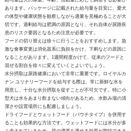
あります。パッケージに記載された給与量を目安に、愛犬
の体型や健康状態を観察しながら適量を見極めることが大
切です。過剰給与は肥満の原因となり、それ自体が尿路疾
患のリスク要因となるため注意が必要です。
フードの切り替えは徐々に行うことをおすすめします。急
激な食事変更は消化器系に負担をかけ、下痢などの原因に
なることがあります。1週間程度かけて、従来のフードと
混ぜる割合を徐々に変えていくとよいでしょう。
水分摂取は尿路健康において非常に重要です。ロイヤルカ
ナン ユリナリーフードを給与する際は、常に新鮮な水を
用意し、十分な水分摂取を促すことが不可欠です。特に小
型犬は水をあまり飲まない傾向があるため、水飲み場の清
潔さや設置場所にも配慮しましょう。
ドライフードとウェットフード（パウチタイプ）を併用す
ることも効果的な方法です。ウェットフードには水分が多
く含まれているため、尿の濃度を薄める効果が期待できま