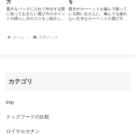
方
を
愛犬をバッグに入れて外出する際
愛犬がカーペットを噛んで困って
に知っておきたい選び方のポイン
いる飼い主さんに、噛んでも破れ
トや慣らし方のコツをご紹介しま
ない丈夫なカーペットの選び方と
す。犬種や体格に合わせたキャリ
実際の使用感をご紹介。素材や洗
ーバッグの選び方から、愛犬がス
濯のしやすさなど、選ぶポイント
トレスなく過ごせるための工夫ま
を解説します。あなたの愛犬にぴ
ホーム
犬用グッズ
で、実践的なアドバイスが満載で
ったりのカーペットは見つかりま
す。あなたの愛犬にぴったりのキ
すか？
ャリーバッグは見つかりました
か？
カテゴリ
tmp
ドッグフードの比較
ロイヤルカナン