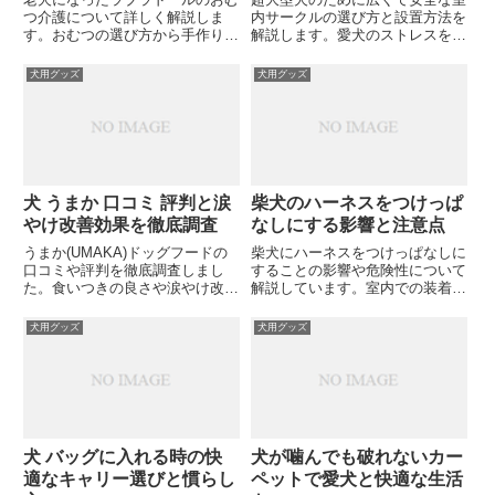
つ介護について詳しく解説しま
内サークルの選び方と設置方法を
す。おむつの選び方から手作り方
解説します。愛犬のストレスを軽
法、ずれ防止対策まで、愛犬の快
減し、快適な生活空間を確保する
適な生活をサポートするための情
ためのポイントとは？あなたの愛
犬用グッズ
犬用グッズ
報が満載です。あなたのラブラド
犬に最適なサークルはどれでしょ
ールに最適なおむつケア方法は何
うか？
でしょうか？
犬 うまか 口コミ 評判と涙
柴犬のハーネスをつけっぱ
やけ改善効果を徹底調査
なしにする影響と注意点
うまか(UMAKA)ドッグフードの
柴犬にハーネスをつけっぱなしに
口コミや評判を徹底調査しまし
することの影響や危険性について
た。食いつきの良さや涙やけ改善
解説しています。室内での装着が
効果、原材料の安全性など気にな
愛犬に与えるストレスや身体への
る情報を詳しく解説。あなたの愛
負担、安全対策について詳しく紹
犬用グッズ
犬用グッズ
犬にうまかは合うでしょうか？
介。あなたの柴犬のためにハーネ
スの正しい使い方を知りたくあり
ませんか？
犬 バッグに入れる時の快
犬が噛んでも破れないカー
適なキャリー選びと慣らし
ペットで愛犬と快適な生活