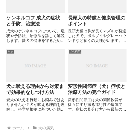
ケンネルコフ 成犬の症状
長頭犬の特徴と健康管理の
と予防、治療法
ポイント
成犬のケンネルコフについて、症
長頭犬種は鼻が長くマズルが発達
状や予防法、治療法を詳しく解説
した犬で、ボルゾイやグレーハウ
します。愛犬の健康を守るため
ンドなど多くの犬種がいます。長
に、ケンネルコフについて知って
い鼻には優れた嗅覚能力がある一
おくべきことは何でしょうか？
方で、独特な体型から注意すべき
tmp
犬の病気
健康問題もあります。どのような
特徴と注意点があるでしょうか？
犬に吠える理由から対策ま
変形性関節症（犬）症状と
で効果的なしつけ方法
治療方法の完全ガイド
愛犬の吠える行動にお悩みではあ
変形性関節症は犬の関節軟骨が
りませんか？犬が吠える理由を理
徐々にすり減る進行性の病気で
解し、科学的根拠に基づいた効果
す。症状の見分け方から最新の治
的な対策とトレーニング方法をご
療法まで、愛犬の健康を守るため
紹介。無駄吠えから要求吠えま
の重要な情報をお知らせします。
で、具体的な解決策で愛犬との暮
あなたの愛犬は大丈夫ですか？
ホーム
犬の病気
らしを改善できるでしょうか？