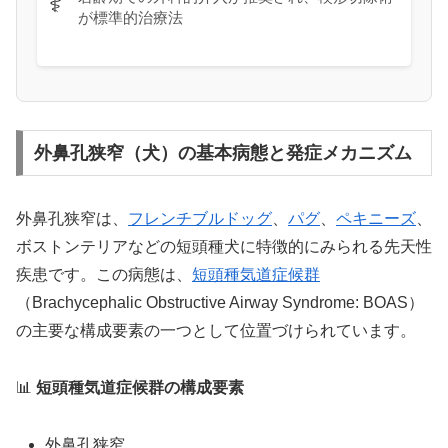
⚕️
が標準的治療法
外鼻孔狭窄（犬）の基本病態と発症メカニズム
外鼻孔狭窄は、
フレンチブルドッグ
、
パグ
、
ペキニーズ
、
ボストンテリアなどの短頭種犬に特徴的にみられる先天性
疾患です。この病態は、
短頭種気道症候群
（Brachycephalic Obstructive Airway Syndrome: BOAS）
の主要な構成要素の一つとして位置づけられています。
📊
短頭種気道症候群の構成要素
外鼻孔狭窄