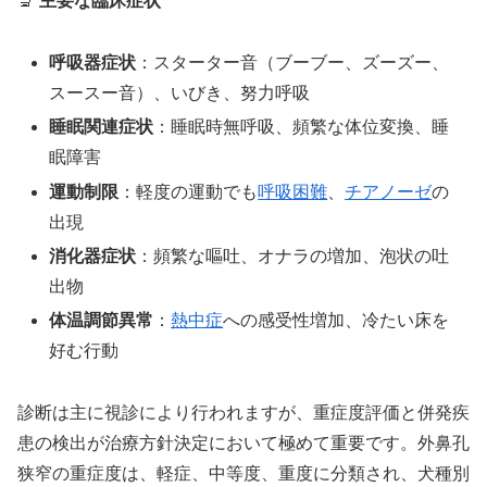
🔬
主要な臨床症状
呼吸器症状
：スターター音（ブーブー、ズーズー、
スースー音）、いびき、努力呼吸
睡眠関連症状
：睡眠時無呼吸、頻繁な体位変換、睡
眠障害
運動制限
：軽度の運動でも
呼吸困難
、
チアノーゼ
の
出現
消化器症状
：頻繁な嘔吐、オナラの増加、泡状の吐
出物
体温調節異常
：
熱中症
への感受性増加、冷たい床を
好む行動
診断は主に視診により行われますが、重症度評価と併発疾
患の検出が治療方針決定において極めて重要です。外鼻孔
狭窄の重症度は、軽症、中等度、重度に分類され、犬種別