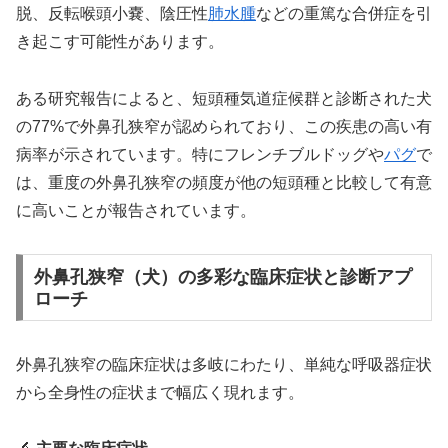
脱、反転喉頭小嚢、陰圧性
肺水腫
などの重篤な合併症を引
き起こす可能性があります。
ある研究報告によると、短頭種気道症候群と診断された犬
の77%で外鼻孔狭窄が認められており、この疾患の高い有
病率が示されています。特にフレンチブルドッグや
パグ
で
は、重度の外鼻孔狭窄の頻度が他の短頭種と比較して有意
に高いことが報告されています。
外鼻孔狭窄（犬）の多彩な臨床症状と診断アプ
ローチ
外鼻孔狭窄の臨床症状は多岐にわたり、単純な呼吸器症状
から全身性の症状まで幅広く現れます。