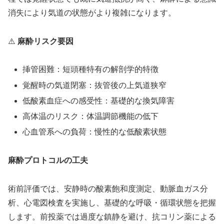
消失により気道の状態がより複雑になります。
⚠️
麻酔リスク要因
挿管困難：短頭種特有の解剖学的特徴
覚醒時の気道閉塞：抜管後の上気道狭窄
低酸素血症への感受性：基礎的な換気障害
高体温のリスク：体温調節機能の低下
心血管系への負荷：慢性的な低酸素状態
麻酔プロトコルの工夫
術前評価では、安静時の酸素飽和度測定、動脈血ガス分
析、心電図検査を実施し、基礎的な呼吸・循環状態を把握
します。前投薬では過度な鎮静を避け、抗コリン薬による