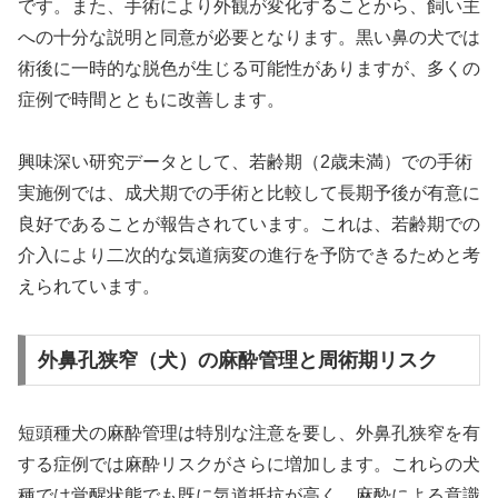
です。また、手術により外観が変化することから、飼い主
への十分な説明と同意が必要となります。黒い鼻の犬では
術後に一時的な脱色が生じる可能性がありますが、多くの
症例で時間とともに改善します。
興味深い研究データとして、若齢期（2歳未満）での手術
実施例では、成犬期での手術と比較して長期予後が有意に
良好であることが報告されています。これは、若齢期での
介入により二次的な気道病変の進行を予防できるためと考
えられています。
外鼻孔狭窄（犬）の麻酔管理と周術期リスク
短頭種犬の麻酔管理は特別な注意を要し、外鼻孔狭窄を有
する症例では麻酔リスクがさらに増加します。これらの犬
種では覚醒状態でも既に気道抵抗が高く、麻酔による意識