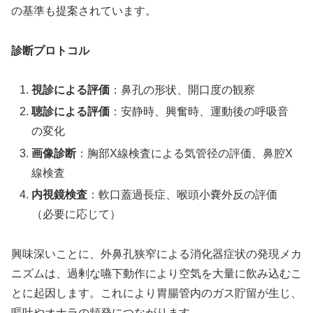
の基準も提案されています。
診断プロトコル
視診による評価
：鼻孔の形状、開口度の観察
聴診による評価
：安静時、興奮時、運動後の呼吸音
の変化
画像診断
：胸部X線検査による気管径の評価、鼻腔X
線検査
内視鏡検査
：軟口蓋過長症、喉頭小嚢外反の評価
（必要に応じて）
興味深いことに、外鼻孔狭窄による消化器症状の発現メカ
ニズムは、過剰な嚥下動作により空気を大量に飲み込むこ
とに起因します。これにより胃腸管内のガス貯留が生じ、
嘔吐やオナラの頻発につながります。