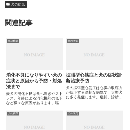
犬の病気
関連記事
犬の病気
犬の病気
消化不良になりやすい犬の
拡張型心筋症と犬の症状診
症状と原因から予防・対処
断治療予防
法まで
犬の拡張型心筋症は心臓の収縮力
が低下する深刻な病気で、大型犬
愛犬の消化不良は食べ過ぎやスト
に多く発症します。症状、診断方
レス、年齢による消化機能の低下
法、治療法、予防策まで詳しく解
など様々な原因があります。嘔吐
説。愛犬の健康管理に役立つ情報
や下痢といった症状から適切な対
満載です。
処法、効果的な予防策について詳
犬の病気
犬の病気
しく解説します。健康な腸内環境
を保つためにはどうすれば良いの
でしょうか？