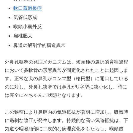
軟口蓋過長症
気管低形成
喉頭小嚢外反
扁桃肥大
鼻道の解剖学的構造異常
外鼻孔狭窄の発症メカニズムは、短頭種の選択的育種過程
において鼻軟骨の形態異常が固定化されたことに起因しま
す。正常な犬の鼻孔がコンマ型（楕円型）に開口している
のに対し、外鼻孔狭窄では鼻孔がU字型に狭小化し、時に
は完全にぺちゃんこ状態となります。
この狭窄により鼻腔内の気道抵抗が著明に増加し、吸気時
に過剰な陰圧が発生します。持続的な高い気道抵抗は、下
気道や咽喉頭部に二次的な病理変化をもたらし、喉頭虚