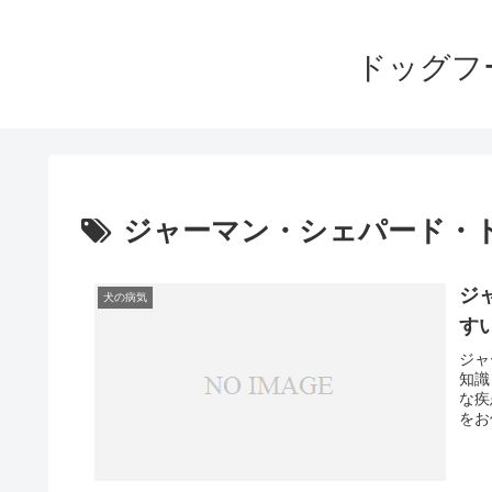
ドッグフ
ジャーマン・シェパード・
ジ
犬の病気
す
ジャ
知識
な疾
をお