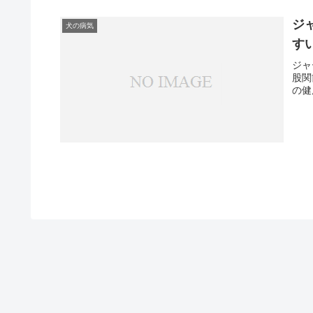
ジ
犬の病気
す
ジャ
股関
の健