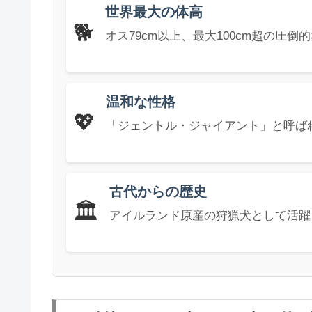
世界最大の体高
🐕
オス79cm以上、最大100cm超の圧倒
温和な性格
💖
「ジェントル・ジャイアント」と呼ば
古代からの歴史
🏛️
アイルランド原産の狩猟犬として活躍