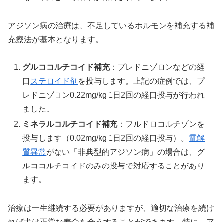
アジソン病の治療は、不足しているホルモンを補充する補
充療法が基本となります。
グルココルチコイド補充
：プレドニゾロンなどの経
口
ステロイド剤
を投与します。上記の症例では、プ
レドニゾロン0.22mg/kg 1日2回の経口投与が行われ
ました。
ミネラルコルチコイド補充
：フルドロコルチゾンを
投与します（0.02mg/kg 1日2回の経口投与）。
電解
質異常
がない「非典型的アジソン病」の場合は、グ
ルココルチコイドのみの投与で対応することがあり
ます。
治療は一生継続する必要がありますが、適切な治療を続け
れば犬は正常な寿命を全うすることができます。特に、ア