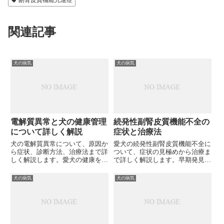
副腎皮質機能亢進症
関連記事
犬の病気
犬の病気
電解質異常と犬の健康管理
続発性副腎皮質機能不全の
について詳しく解説
症状と治療法
犬の電解質異常について、原因か
愛犬の続発性副腎皮質機能不全に
ら症状、診断方法、治療法まで詳
ついて、症状の見極めから治療ま
しく解説します。愛犬の健康を守
で詳しく解説します。早期発見で
るために、どのような兆候に注意
愛犬の健康を守れるでしょうか？
すべきでしょうか？
犬の病気
犬の病気