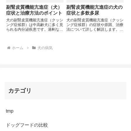
副腎皮質機能亢進症（犬）
副腎皮質機能亢進症の犬の
症状と治療方法のポイント
症状と多飲多尿
犬の副腎皮質機能亢進症（クッシ
犬の副腎皮質機能亢進症（クッシ
ング症候群）は中高齢犬に多く見
ング症候群）の症状や原因、治療
られる内分泌疾患です。過剰なコ
法について詳しく解説します。愛
ルチゾール分泌による多飲多尿や
犬の健康を守るために、この病気
特徴的な皮膚症状など、様々な臨
の兆候をどのように見分けること
床症状を引き起こします。あなた
ができるでしょうか？
ホーム
犬の病気
の愛犬に見覚えのある症状はあり
ませんか？
カテゴリ
tmp
ドッグフードの比較