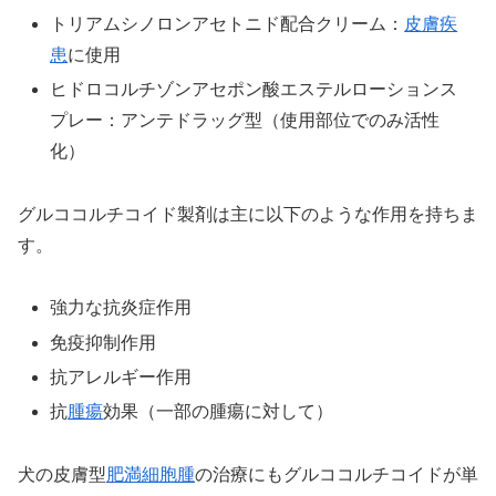
トリアムシノロンアセトニド配合クリーム：
皮膚疾
患
に使用
ヒドロコルチゾンアセポン酸エステルローションス
プレー：アンテドラッグ型（使用部位でのみ活性
化）
グルココルチコイド製剤は主に以下のような作用を持ちま
す。
強力な抗炎症作用
免疫抑制作用
抗アレルギー作用
抗
腫瘍
効果（一部の腫瘍に対して）
犬の皮膚型
肥満細胞腫
の治療にもグルココルチコイドが単