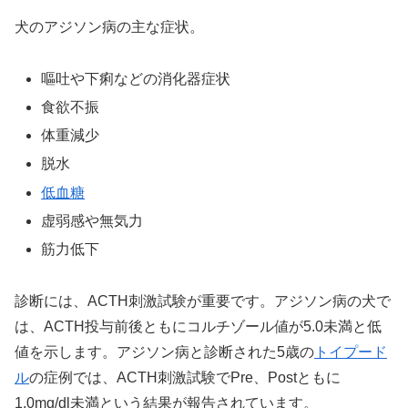
犬のアジソン病の主な症状。
嘔吐や下痢などの消化器症状
食欲不振
体重減少
脱水
低血糖
虚弱感や無気力
筋力低下
診断には、ACTH刺激試験が重要です。アジソン病の犬で
は、ACTH投与前後ともにコルチゾール値が5.0未満と低
値を示します。アジソン病と診断された5歳の
トイプード
ル
の症例では、ACTH刺激試験でPre、Postともに
1.0mg/dl未満という結果が報告されています。