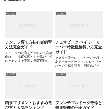
犬の病気
犬の病気
チンチラ育て方初心者飼育
チェサピーク ベイ レトリ
方法完全ガイド
ーバー特徴性格飼い方完全
ガイド
チンチラの飼育を始めたい初心者
向けに、温度管理から砂浴び、餌
アメリカ唯一のレトリーバー種で
の与え方まで実際の飼育経験に基
あるチェサピーク ベイ レトリー
づいて詳しく解説します。健康的
バーの性格や特徴、飼育のポイン
なチンチラを育てるためのコツを
トを詳しく解説。愛犬家にとって
知りたい方は必見です。
最適なパートナーとなるでしょう
犬の病気
犬の病気
か？
猫サプリメントおすすめ選
フレンチブルドッグ寿命と
び方と人気ランキング
健康管理の完全ガイド