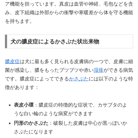
ア機能を担っています。真皮は血管や神経、毛包などを含
み、皮下組織は外部からの衝撃や寒暖差から体を守る機能
を持ちます。
犬の膿皮症によるかさぶた状出来物
膿皮症
は犬に最も多く見られる皮膚病の一つで、皮膚に細
菌が感染し、膿をもったブツブツや赤い
湿疹
ができる病気
です。膿皮症によってできる
かさぶた
には以下のような特
徴があります：
表皮小環
：膿皮症の特徴的な症状で、カサブタのよ
うな白い輪のような病変ができます
円形のかさぶた
：破裂した皮膚は中心が黒っぽいか
さぶたになります