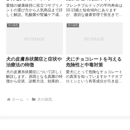
愛猫の健康維持に役立つサプリメ
フレンチブルドッグの平均寿命は
ントの選び方から人気商品まで詳
10-13歳と短命傾向にあります
しく解説。乳酸菌や腎臓ケア成分
が、適切な健康管理で長生きでき
など効果的な成分の見極め方を知
ます。病気の予防法や体重管理、
って、あなたの愛猫に最適なサプ
温度管理など愛犬を長生きさせる
犬の病気
犬の病気
リメントを見つけませんか？
秘訣とは？
犬の皮膚糸状菌症と症状や
犬にチョコレートを与える
治療法の特徴
危険性と中毒対策
犬の皮膚糸状菌症について詳しく
愛犬にとって危険なチョコレート
解説します。原因となる真菌の特
の真実を知っていますか？テオブ
徴から症状、診断方法、効果的な
ロミンという有害成分が引き起こ
治療法まで獣医師の視点から徹底
す中毒症状から致死量、安全な代
解説。あなたの愛犬が皮膚の異変
替品まで、飼い主が知るべき重要
を示したとき、それは皮膚糸状菌
な情報をまとめました。あなたの
ホーム
犬の病気
症かもしれませんが、どう見分け
愛犬を守るために必要な知識と
たらよいのでしょうか？
は？