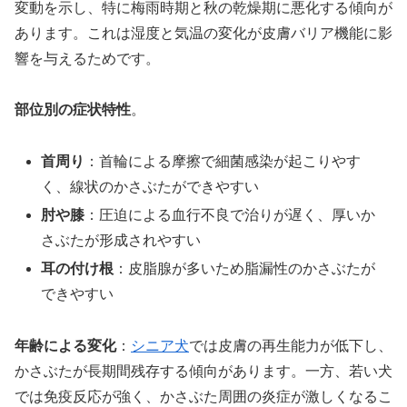
変動を示し、特に梅雨時期と秋の乾燥期に悪化する傾向が
あります。これは湿度と気温の変化が皮膚バリア機能に影
響を与えるためです。
部位別の症状特性
。
首周り
：首輪による摩擦で細菌感染が起こりやす
く、線状のかさぶたができやすい
肘や膝
：圧迫による血行不良で治りが遅く、厚いか
さぶたが形成されやすい
耳の付け根
：皮脂腺が多いため脂漏性のかさぶたが
できやすい
年齢による変化
：
シニア犬
では皮膚の再生能力が低下し、
かさぶたが長期間残存する傾向があります。一方、若い犬
では免疫反応が強く、かさぶた周囲の炎症が激しくなるこ