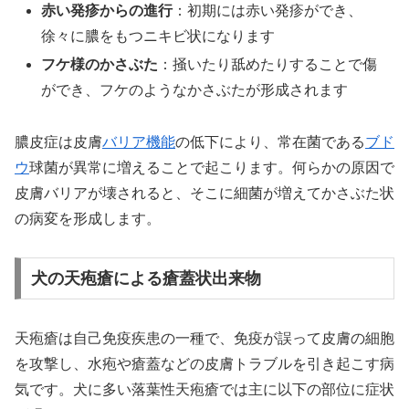
赤い発疹からの進行
：初期には赤い発疹ができ、
徐々に膿をもつニキビ状になります
フケ様のかさぶた
：掻いたり舐めたりすることで傷
ができ、フケのようなかさぶたが形成されます
膿皮症は皮膚
バリア機能
の低下により、常在菌である
ブド
ウ
球菌が異常に増えることで起こります。何らかの原因で
皮膚バリアが壊されると、そこに細菌が増えてかさぶた状
の病変を形成します。
犬の天疱瘡による瘡蓋状出来物
天疱瘡は自己免疫疾患の一種で、免疫が誤って皮膚の細胞
を攻撃し、水疱や瘡蓋などの皮膚トラブルを引き起こす病
気です。犬に多い落葉性天疱瘡では主に以下の部位に症状