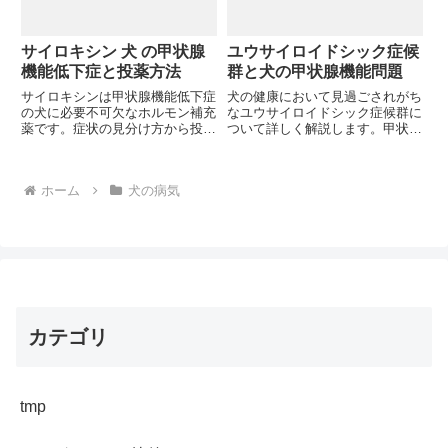
サイロキシン 犬 の甲状腺
ユウサイロイドシック症候
機能低下症と投薬方法
群と犬の甲状腺機能問題
サイロキシンは甲状腺機能低下症
犬の健康において見過ごされがち
の犬に必要不可欠なホルモン補充
なユウサイロイドシック症候群に
薬です。症状の見分け方から投薬
ついて詳しく解説します。甲状腺
方法、効果が現れるまでの期間ま
機能低下症との違い、診断方法、
で詳しく解説します。あなたの愛
治療のポイントまで網羅。愛犬の
犬の元気がないのは年齢のせいで
元気がないのは単なる老化でしょ
ホーム
犬の病気
はないかもしれませんが、どう見
うか、それとも別の病気のサイン
極めればよいのでしょうか？
かもしれません？
カテゴリ
tmp