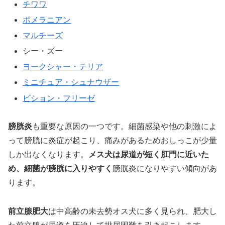
チワワ
ポメラニアン
マルチーズ
シー・ズー
ヨークシャー・テリア
ミニチュア・
シュナウザー
ビション・フリーゼ
膀胱炎
も重要な原因の一つです。細菌感染や他の刺激によ
って膀胱に炎症が起こり、痛みがあるためおしっこが少量
しか出なくなります。
メス犬は尿道が短く肛門に近いた
め、細菌が膀胱に入りやすく
膀胱炎になりやすい傾向があ
ります。
前立腺肥大
は中高齢の未去勢オス犬に多く見られ、肥大し