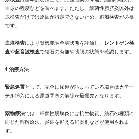
血尿の程度などを調べます。ただし、細菌性膀胱炎以外は
尿検査だけでは原因が特定できないため、追加検査が必要
です。
血液検査
により腎機能や全身状態を評価し、
レントゲン検
査
や
超音波検査
で結石の有無や膀胱の状態を確認します。
⚕️ 治療方法
緊急処置
として、完全に尿道が詰まっている場合はカテー
テル挿入による尿道閉塞の解除が最優先となります。
薬物療法
では、細菌性膀胱炎には抗生物質、結石の種類に
応じた溶解療法、炎症を抑える消炎剤などが使用されま
す。