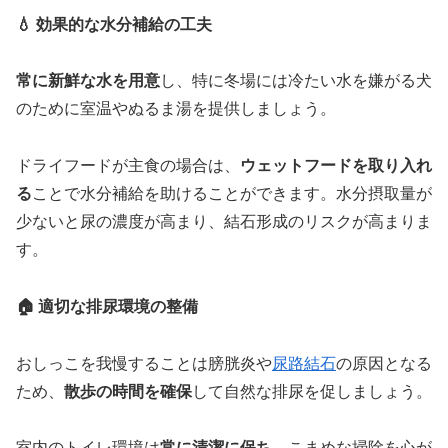
💧 効果的な水分補給の工夫
常に新鮮な水を用意
し、特に冬場には冷たい水を嫌がる犬
のために室温やぬるま湯を提供しましょう。
ドライフードが主食の場合は、
ウェットフードを取り入れ
る
ことで水分補給を助けることができます。水分摂取量が
少ないと尿の濃度が高まり、結石形成のリスクが高まりま
す。
🏠 適切な排尿環境の整備
おしっこを我慢することは膀胱炎や
尿路結石
の原因となる
ため、
散歩の時間を確保
して自然な排尿を促しましょう。
室内のトイレ環境は
常に清潔に保ち
、こまめな掃除を心が