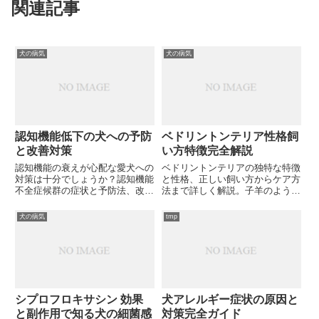
関連記事
犬の病気
犬の病気
認知機能低下の犬への予防
ベドリントンテリア性格飼
と改善対策
い方特徴完全解説
認知機能の衰えが心配な愛犬への
ベドリントンテリアの独特な特徴
対策は十分でしょうか？認知機能
と性格、正しい飼い方からケア方
不全症候群の症状と予防法、改善
法まで詳しく解説。子羊のような
策について詳しく解説し、愛犬の
愛らしい外見に隠された活発な性
脳の健康維持のポイントをお伝え
格の秘密とは？
犬の病気
tmp
します。愛犬の健康寿命を延ばす
ために知っておくべき大切な知識
とは？
シプロフロキサシン 効果
犬アレルギー症状の原因と
と副作用で知る犬の細菌感
対策完全ガイド