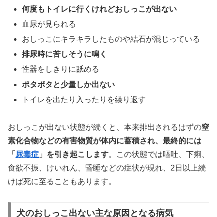
何度もトイレに行くけれどおしっこが出ない
血尿が見られる
おしっこにキラキラしたものや結石が混じっている
排尿時に苦しそうに鳴く
性器をしきりに舐める
ポタポタと少量しか出ない
トイレを出たり入ったりを繰り返す
おしっこが出ない状態が続くと、本来排出されるはずの
窒
素化合物などの有害物質が体内に蓄積され、最終的には
「
尿毒症
」を引き起こします
。この状態では嘔吐、下痢、
食欲不振、けいれん、昏睡などの症状が現れ、2日以上続
けば死に至ることもあります。
犬のおしっこ出ない主な原因となる病気