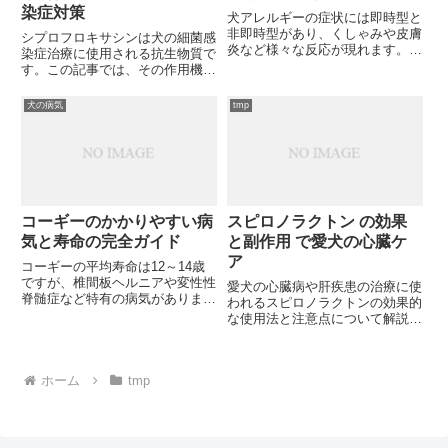
染症対策
犬アレルギーの症状には即時型と
非即時型があり、くしゃみや皮膚
シプロフロキサシンは犬の細菌感
炎など様々な反応が現れます。原
染症治療に使用される抗生物質で
因となるアレルゲンの特定から効
す。この記事では、その作用機序
果的な対策まで、愛犬と快適に暮
や効果、考えられる副作用、投与
らすための知識をお伝えします
方法について詳しく解説します。
犬の病気
tmp
が、あなたは正しい対処法をご存
あなたの愛犬に使用する前に、こ
知ですか？
のお薬の特性をしっかり理解して
おきましょう。愛犬の健康を守る
ために、正しい知識を身につけて
みませんか？
コーギーのかかりやすい病
スピロノラクトン の効果
気と寿命の完全ガイド
と副作用 で愛犬の心臓ケ
ア
コーギーの平均寿命は12～14歳
ですが、椎間板ヘルニアや変性性
愛犬の心臓病や肝疾患の治療に使
脊髄症など特有の病気がありま
われるスピロノラクトンの効果的
す。愛犬の健康を守るために知っ
な使用法と注意点について解説し
ておくべき病気の症状と予防法、
ます。この薬は本当にあなたの愛
長生きの秘訣をご存知ですか？
犬に適しているのでしょうか？
ホーム
tmp