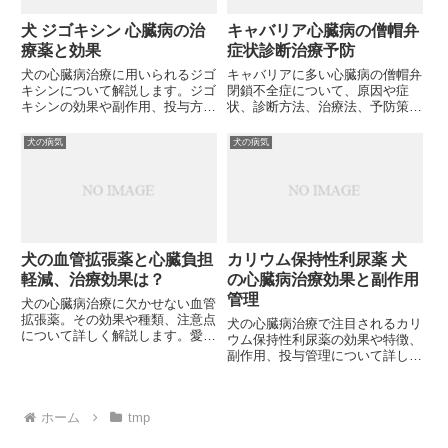
犬 ジゴキシン 心臓病の治
キャバリア心臓病の僧帽弁
療薬と効果
症状診断治療予防
犬の心臓病治療に用いられるジゴ
キャバリアに多い心臓病の僧帽弁
キシンについて解説します。ジゴ
閉鎖不全症について、原因や症
キシンの効果や副作用、投与方法
状、診断方法、治療法、予防策を
など、愛犬の健康管理に役立つ情
詳しく解説します。愛犬の健康管
報をお届けします。あなたの大切
理に役立つ情報をお探しですか？
犬の病気
犬の病気
な家族である犬の心臓病治療に、
ジゴキシンは有効なのでしょう
か？
犬の血管拡張薬と心臓負担
カリウム保持性利尿薬 犬
軽減、治療効果は？
の心臓病治療効果と副作用
管理
犬の心臓病治療に欠かせない血管
拡張薬。その効果や種類、注意点
犬の心臓病治療で注目されるカリ
について詳しく解説します。愛犬
ウム保持性利尿薬の効果や特徴、
の健康を守るために、血管拡張薬
副作用、投与管理について詳しく
についてもっと知りたくありませ
解説。愛犬の心臓病治療で安全に
んか？
利用するポイントとは？
ホーム
tmp