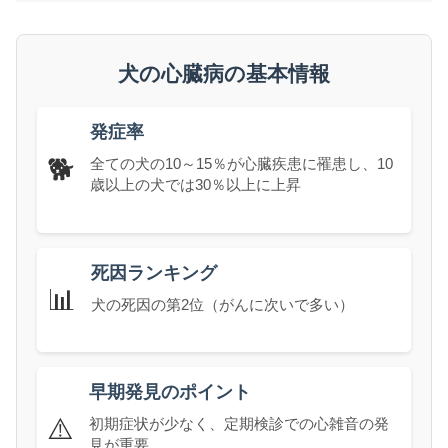
犬の心臓病の基本情報
発症率
🐕
全ての犬の10～15％が心臓疾患に罹患し、10
歳以上の犬では30％以上に上昇
死因ランキング
📊
犬の死因の第2位（がんに次いで多い）
早期発見のポイント
⚠️
初期症状が少なく、定期検診での心雑音の発
見が重要