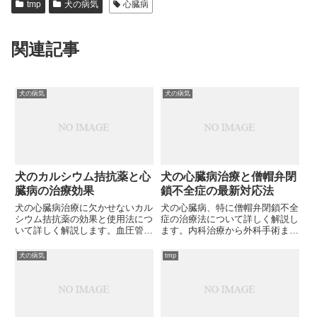
tmp
犬の病気
心臓病
関連記事
犬の病気
犬の病気
犬のカルシウム拮抗薬と心
犬の心臓病治療と僧帽弁閉
臓病の治療効果
鎖不全症の最新対応法
犬の心臓病治療に欠かせないカル
犬の心臓病、特に僧帽弁閉鎖不全
シウム拮抗薬の効果と使用法につ
症の治療法について詳しく解説し
いて詳しく解説します。血圧管理
ます。内科治療から外科手術ま
から副作用対策まで、獣医師が知
で、愛犬の状態に合わせた選択肢
っておくべき最新情報を網羅して
を紹介。あなたの愛犬に最適な治
犬の病気
tmp
いますが、あなたの愛犬にはどの
療法は何でしょうか？
ような治療法が最適なのでしょう
か？