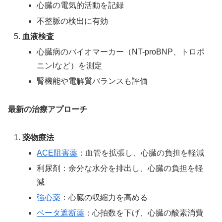
心臓の電気的活動を記録
不整脈の検出に有効
血液検査
心臓病のバイオマーカー（NT-proBNP、トロポ
ニンIなど）を測定
腎機能や電解質バランスも評価
最新の治療アプローチ
薬物療法
ACE阻害薬
：血管を拡張し、心臓の負担を軽減
利尿剤：余分な水分を排出し、心臓の負担を軽
減
強心薬
：心臓の収縮力を高める
ベータ遮断薬
：心拍数を下げ、心臓の酸素消費