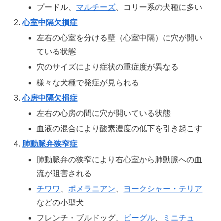
プードル、
マルチーズ
、コリー系の犬種に多い
心室中隔欠損症
左右の心室を分ける壁（心室中隔）に穴が開い
ている状態
穴のサイズにより症状の重症度が異なる
様々な犬種で発症が見られる
心房中隔欠損症
左右の心房の間に穴が開いている状態
血液の混合により酸素濃度の低下を引き起こす
肺動脈弁狭窄症
肺動脈弁の狭窄により右心室から肺動脈への血
流が阻害される
チワワ
、
ポメラニアン
、
ヨークシャー・テリア
などの小型犬
フレンチ・ブルドッグ、
ビーグル
、
ミニチュ