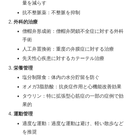
量を減らす
抗不整脈薬：不整脈を抑制
外科的治療
僧帽弁形成術：僧帽弁閉鎖不全症に対する外科
手術
人工弁置換術：重度の弁膜症に対する治療
先天性心疾患に対するカテーテル治療
栄養管理
塩分制限食：体内の水分貯留を防ぐ
オメガ3脂肪酸：抗炎症作用と心機能改善効果
タウリン：特に拡張型心筋症の一部の症例で効
果的
運動管理
適度な運動：過度な運動は避け、軽い散歩など
を推奨