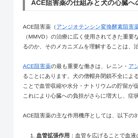
ACE阻害薬の仕組みと犬の心臓へ
ACE阻害薬（
アンジオテンシン変換酵素阻害
（MMVD）の治療に広く使用されてきた重要
るのか、そのメカニズムを理解することは、
ACE阻害薬
の最も重要な働きは、レニン・
ア
ることにあります。犬の僧帽弁閉鎖不全による
ことで血管収縮や水分・ナトリウムの貯留が
これにより心臓への負担がさらに増大し、症
ACE阻害薬の主な作用機序としては、以下の
血管拡張作用
：血管を広げることで血液