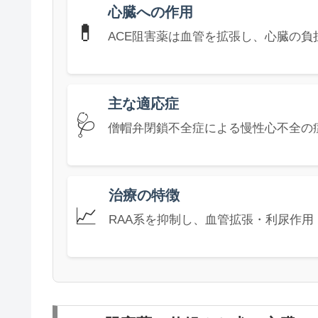
心臓への作用
💊
ACE阻害薬は血管を拡張し、心臓の負
主な適応症
🩺
僧帽弁閉鎖不全症による慢性心不全の
治療の特徴
📈
RAA系を抑制し、血管拡張・利尿作