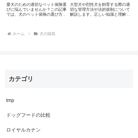
愛犬のための適切なペット保険選
大型犬や烈性犬を飼育する際の適
びに悩んでいませんか？この記事
切な管理方法や法的規制について
では、犬のペット保険の選び方か
解説します。正しい知識と理解が
ら補償内容まで獣医師の視点から
あれば、これらの犬種との共生は
詳しく解説します。あなたの愛犬
可能です。あなたは大型犬や烈性
にとって最適な保険は何でしょう
犬との生活に必要な準備ができて
ホーム
犬の病気
か？
いますか？
カテゴリ
tmp
ドッグフードの比較
ロイヤルカナン