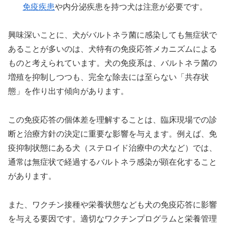
免疫疾患
や内分泌疾患を持つ犬は注意が必要です。
興味深いことに、犬がバルトネラ菌に感染しても無症状で
あることが多いのは、犬特有の免疫応答メカニズムによる
ものと考えられています。犬の免疫系は、バルトネラ菌の
増殖を抑制しつつも、完全な除去には至らない「共存状
態」を作り出す傾向があります。
この免疫応答の個体差を理解することは、臨床現場での診
断と治療方針の決定に重要な影響を与えます。例えば、免
疫抑制状態にある犬（ステロイド治療中の犬など）では、
通常は無症状で経過するバルトネラ感染が顕在化すること
があります。
また、ワクチン接種や栄養状態なども犬の免疫応答に影響
を与える要因です。適切なワクチンプログラムと栄養管理