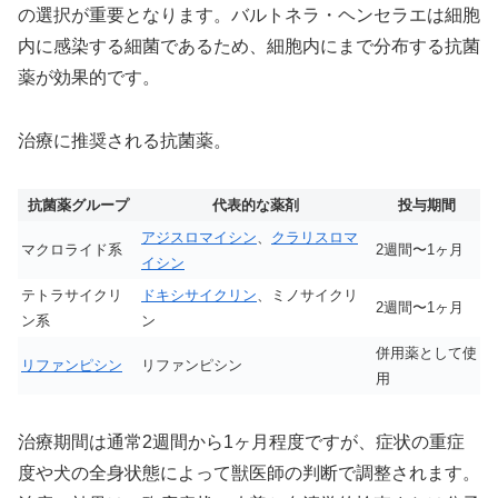
の選択が重要となります。バルトネラ・ヘンセラエは細胞
内に感染する細菌であるため、細胞内にまで分布する抗菌
薬が効果的です。
治療に推奨される抗菌薬。
抗菌薬グループ
代表的な薬剤
投与期間
アジスロマイシン
、
クラリスロマ
マクロライド系
2週間〜1ヶ月
イシン
テトラサイクリ
ドキシサイクリン
、ミノサイクリ
2週間〜1ヶ月
ン系
ン
併用薬として使
リファンピシン
リファンピシン
用
治療期間は通常2週間から1ヶ月程度ですが、症状の重症
度や犬の全身状態によって獣医師の判断で調整されます。