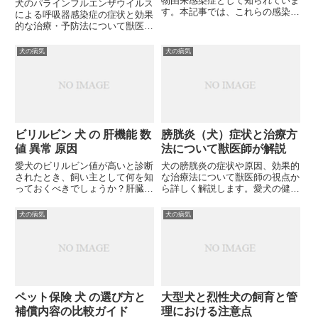
物由来感染症として知られていま
犬のパラインフルエンザウイルス
す。本記事では、これらの感染症
による呼吸器感染症の症状と効果
の原因菌、症状、診断方法、治療
的な治療・予防法について獣医学
法について詳しく解説します。獣
的観点から解説します。あなたの
医師として知っておくべき最新の
愛犬を守るための対策は万全です
犬の病気
犬の病気
知見とは？
か？
ビリルビン 犬 の 肝機能 数
膀胱炎（犬）症状と治療方
値 異常 原因
法について獣医師が解説
愛犬のビリルビン値が高いと診断
犬の膀胱炎の症状や原因、効果的
されたとき、飼い主として何を知
な治療法について獣医師の視点か
っておくべきでしょうか？肝臓疾
ら詳しく解説します。愛犬の健康
患との関連性や数値異常が示すサ
を守るために知っておきたい膀胱
インについて、獣医学的見地から
炎の兆候や予防法とは何でしょう
犬の病気
犬の病気
解説します。あなたの愛犬の健康
か？
を守るために、このシグナルをど
う読み解けばよいのでしょうか？
ペット保険 犬 の選び方と
大型犬と烈性犬の飼育と管
補償内容の比較ガイド
理における注意点