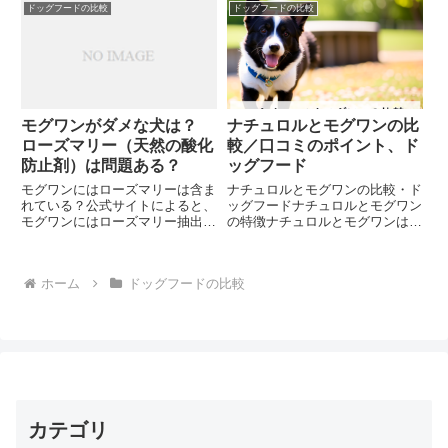
グフードに使用されることがあり
嚢という袋があり、そこから分泌
ドッグフードの比較
ドッグフードの比較
ますが、てんかんを持つ犬には避
物が出ることがあります。運動不
けたほうが良いとされていま
足や肥満の場合、肛門嚢に分泌物
す。...
がたまりやすくなります。 ド...
モグワンがダメな犬は？
ナチュロルとモグワンの比
ローズマリー（天然の酸化
較／口コミのポイント、ド
防止剤）は問題ある？
ッグフード
モグワンにはローズマリーは含ま
ナチュロルとモグワンの比較・ド
れている？公式サイトによると、
ッグフードナチュロルとモグワン
モグワンにはローズマリー抽出物
の特徴ナチュロルとモグワンはと
は含まれていません。チキン＆サ
もに国産のドッグフードで、両方
ーモン56.5％(放し飼いチキン生
ともグルテンフリー・グレインフ
肉 21%、生サーモン 12%、乾燥
リーに加え、ナチュロルには安
ホーム
ドッグフードの比較
チキン 12%、乾燥サーモン
定・持続型ビタミンCを高濃度配
7.5%、チキングレ...
合しているなど、安全性・安心性
が...
カテゴリ