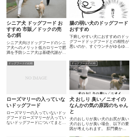
シニア犬 ドッグフード お
腸の弱い犬のドッグフード
すすめ 市販／ドックの売
おすすめ
るの餌
下痢しやすい犬におすすめのドッ
グフードドッグフードとの相性が
シニア犬向けドッグフードのシニ
悪いのか、すぐウンチがゆるゆる
ア犬へのメリット低カロリーで肥
になる子がいます。ドッグフード
満を予防シニア犬は基礎代謝が低
を変えるとしたら、どういうフー
下するため、成犬用ドッグフード
ドなら下痢を回避できるんでしょ
と同じ量を与えていると肥満につ
ドッグフードの比較
ドッグフードの比較
うか？以下のような基準で選ぶと
ながる可能性があります。シニア
いいでしょう。 消化しやすい
犬向けドッグフード成犬用ドッグ
タ...
フードに比べてカロリーが低く
設...
ローズマリーの入っていな
犬 おしり 臭い／ニオイの
いドッグフード
なんかの気の原因のちゃん
と
ローズマリーの入っていないドッ
グフードローズマリーが入ってい
犬のおしりが臭い犬のお尻が臭い
ないドッグフードについてまとめ
犬のおしりが臭い場合、以下の要
ると以下のようになります。ロー
因が考えられます。 肛門嚢から
ズマリーは酸化防止剤としてドッ
の分泌物: 犬の肛門付近には肛門