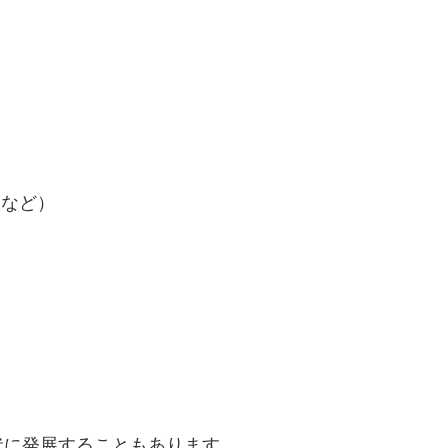
加など）
）
状に発展することもあります。