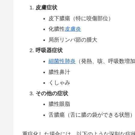
皮膚症状
皮下膿瘍（特に咬傷部位）
化膿性
皮膚炎
局所リンパ節の腫大
呼吸器症状
細菌性肺炎
（発熱、咳、呼吸数増
膿性鼻汁
くしゃみ
その他の症状
膿性眼脂
舌膿瘍（舌に膿の袋ができる状態
重症化した場合には、以下のような深刻な症