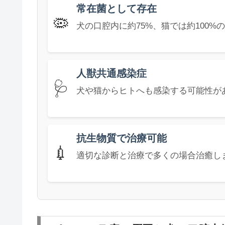
常在菌として存在
🦠
犬の口腔内に約75%、猫では約100
人獣共通感染症
🩺
犬や猫からヒトへも感染する可能性が
抗生物質で治療可能
💉
適切な診断と治療で多くの場合治癒し