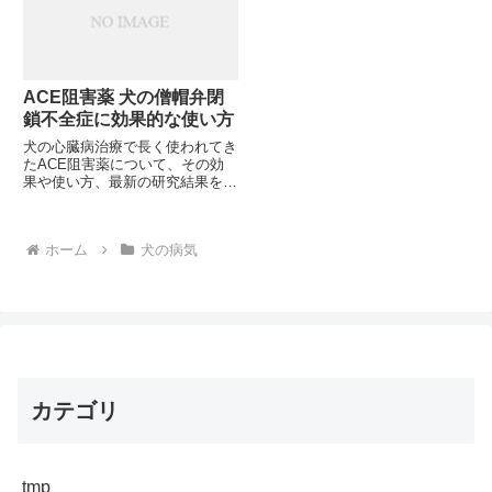
物療法が効果的なのでしょうか？
るために知っておくべき強心薬の
知識とは？
ACE阻害薬 犬の僧帽弁閉
鎖不全症に効果的な使い方
犬の心臓病治療で長く使われてき
たACE阻害薬について、その効
果や使い方、最新の研究結果を解
説します。愛犬の健康管理に役立
つ情報が満載ですが、あなたの愛
犬にはどのような治療法が最適で
ホーム
犬の病気
しょうか？
カテゴリ
tmp