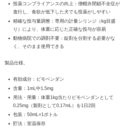
投薬コンプライアンスの向上：僧帽弁閉鎖不全症が
進行し、食欲が低下した犬でも投薬がしやすい
精確な投与量調整：専用の計量シリンジ（kg目盛
り）により、体重に応じた正確な投与が容易
動物病院での調剤不要：錠剤を分割する必要がな
く、そのまま使用できる
製品仕様。
有効成分：ピモベンダン
含量：1mL中1.5mg
用法・用量：体重1kg当たりピモベンダンとして
0.25mg（製剤として0.17mL）を1日2回
包装：50mL×1ボトル
貯法：室温保存