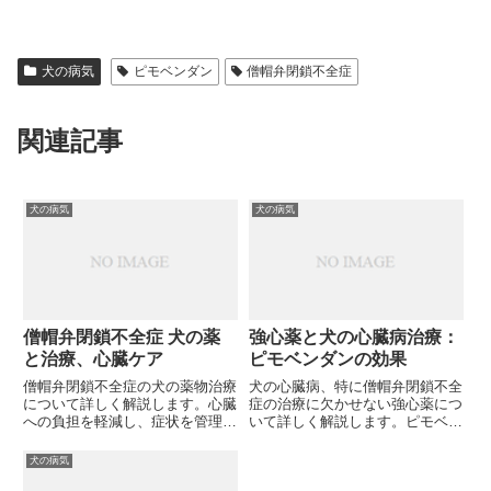
犬の病気
ピモベンダン
僧帽弁閉鎖不全症
関連記事
犬の病気
犬の病気
僧帽弁閉鎖不全症 犬の薬
強心薬と犬の心臓病治療：
と治療、心臓ケア
ピモベンダンの効果
僧帽弁閉鎖不全症の犬の薬物治療
犬の心臓病、特に僧帽弁閉鎖不全
について詳しく解説します。心臓
症の治療に欠かせない強心薬につ
への負担を軽減し、症状を管理す
いて詳しく解説します。ピモベン
るための様々な薬剤の種類や効
ダンの効果や副作用、他の薬との
果、注意点を紹介します。愛犬の
併用法、そして日常生活での注意
犬の病気
健康を守るために、どのような薬
点まで。大切なペットの心臓を守