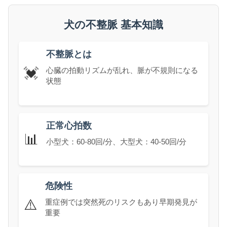
犬の不整脈 基本知識
不整脈とは
💓
心臓の拍動リズムが乱れ、脈が不規則になる
状態
正常心拍数
📊
小型犬：60-80回/分、大型犬：40-50回/分
危険性
⚠️
重症例では突然死のリスクもあり早期発見が
重要