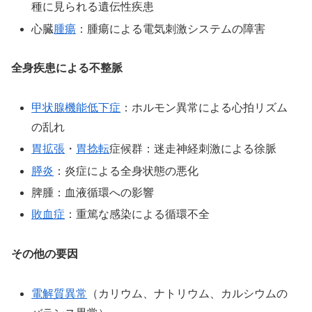
種に見られる遺伝性疾患
心臓
腫瘍
：腫瘍による電気刺激システムの障害
全身疾患による不整脈
甲状腺機能低下症
：ホルモン異常による心拍リズム
の乱れ
胃拡張
・
胃捻転
症候群：迷走神経刺激による徐脈
膵炎
：炎症による全身状態の悪化
脾腫：血液循環への影響
敗血症
：重篤な感染による循環不全
その他の要因
電解質異常
（カリウム、ナトリウム、カルシウムの