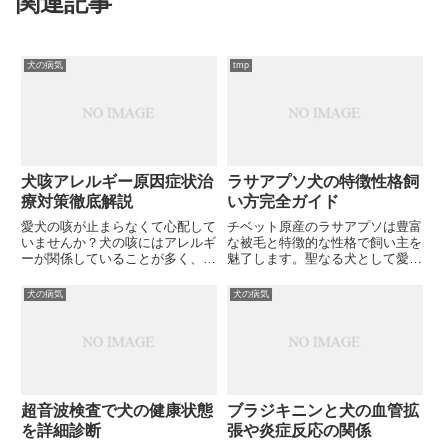
関連記事
犬の病気
tmp
犬咳アレルギー原因症状治
ラサアプソ犬の特徴性格飼
療対策徹底解説
い方完全ガイド
愛犬の咳が止まらなくて心配して
チベット原産のラサアプソは豊富
いませんか？犬の咳にはアレルギ
な被毛と特徴的な性格で飼い主を
ーが関係していることが多く、適
魅了します。聖なる犬として愛さ
切な対策で改善できます。
れてきた歴史や健康問題、しつけ
のコツを詳しく解説。あなたはラ
犬の病気
犬の病気
サアプソとの生活を成功させるポ
イントを知っていますか？
超音波検査で犬の健康状態
ブラジキニンと犬の血管拡
を詳細診断
張や炎症反応の関係