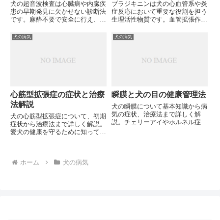
犬の超音波検査は心臓病や内臓疾
ブラジキニンは犬の心血管系や炎
患の早期発見に欠かせない診断法
症反応において重要な役割を担う
です。麻酔不要で安全に行え、心
生理活性物質です。血管拡張作用
臓弁膜症や腫瘍、結石などを詳細
や痛み誘発作用など、愛犬の健康
に観察できます。検査の流れや費
にどのような影響を与えるのでし
犬の病気
犬の病気
用、注意点について分かりやすく
ょうか？
解説し、愛犬の健康管理に役立つ
情報をお伝えします。大切なペッ
トの健康を守るため、定期的な検
査は本当に必要でしょうか？
心筋型拡張症の症状と治療
瞬膜と犬の目の健康管理法
法解説
犬の瞬膜について基本知識から病
気の症状、治療法まで詳しく解
犬の心筋型拡張症について、初期
説。チェリーアイやホルネル症候
症状から治療法まで詳しく解説。
群など、犬の瞬膜に関連する疾患
愛犬の健康を守るために知ってお
を理解し、愛犬の目の健康を守る
くべき情報をお伝えします。どの
ために知っておくべきことは何で
ような症状に注意すべきでしょう
しょうか？
か？
ホーム
犬の病気