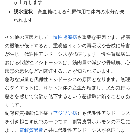
が上昇します
脱水症状
：高血糖による利尿作用で体内の水分が失
われます
その他の原因として、
慢性腎臓病
も重要な要因です。腎臓
の機能が低下すると、重炭酸イオンの再吸収や合成に障害
が生じ、代謝性アシドーシスが発症します。慢性腎臓病に
おける代謝性アシドーシスは、筋肉量の減少や骨融解、心
疾患の悪化などと関連することが知られています。
急激な減量も代謝性アシドーシスの原因となります。無理
なダイエットによりケトン体の産生が増加し、犬が気持ち
悪さを感じて食欲が低下するという悪循環に陥ることがあ
ります。
副腎皮質機能低下症（
アジソン病
）も代謝性アシドーシス
を引き起こす疾患の一つです。副腎皮質ホルモンの不足に
より、
電解質異常
と共に代謝性アシドーシスが発症しま