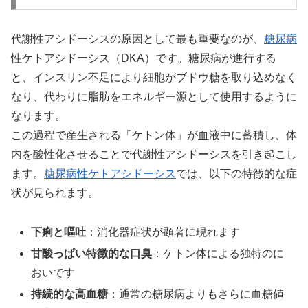
代謝性アシドーシスの原因として最も重要なのが、
糖尿病
性ケトアシドーシス（DKA）です。糖尿病が進行する
と、インスリン不足により細胞がブドウ糖を取り込めなく
なり、代わりに脂肪をエネルギー源として使用するように
なります。
この過程で産生される「ケトン体」が血液中に蓄積し、体
内を酸性化させることで代謝性アシドーシスを引き起こし
ます。
糖尿病性ケトアシドーシス
では、以下の特徴的な症
状が見られます。
下痢と嘔吐
：消化器症状が顕著に現れます
甘酸っぱい特徴的な口臭
：ケトン体による独特のに
おいです
持続的な高血糖
：通常の糖尿病よりもさらに血糖値