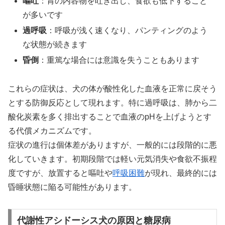
嘔吐
：胃の内容物を吐き出し、食欲も低下すること
が多いです
過呼吸
：呼吸が浅く速くなり、パンティングのよう
な状態が続きます
昏倒
：重篤な場合には意識を失うこともあります
これらの症状は、犬の体が酸性化した血液を正常に戻そう
とする防御反応として現れます。特に過呼吸は、肺から二
酸化炭素を多く排出することで血液のpHを上げようとす
る代償メカニズムです。
症状の進行は個体差がありますが、一般的には段階的に悪
化していきます。初期段階では軽い元気消失や食欲不振程
度ですが、放置すると嘔吐や
呼吸困難
が現れ、最終的には
昏睡状態に陥る可能性があります。
代謝性アシドーシス犬の原因と糖尿病