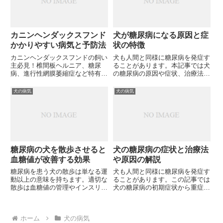
カニンヘンダックスフンド
犬が糖尿病になる原因と症
かかりやすい病気と予防法
状の特徴
カニンヘンダックスフンドの飼い
犬も人間と同様に糖尿病を発症す
主必見！椎間板ヘルニア、糖尿
ることがあります。本記事では犬
病、進行性網膜萎縮症など特有の
の糖尿病の原因や症状、治療法に
病気を詳しく解説。早期発見のポ
ついて獣医学的観点から詳しく解
イントと効果的な予防法をご存知
説します。愛犬の健康を守るため
犬の病気
犬の病気
ですか？
に、どのような予防策を講じるべ
きでしょうか？
糖尿病の犬を散歩させると
犬の糖尿病の症状と治療法
血糖値が改善する効果
や原因の解説
糖尿病を患う犬の散歩は単なる運
犬も人間と同様に糖尿病を発症す
動以上の意味を持ちます。適切な
ることがあります。この記事では
散歩は血糖値の管理やインスリン
犬の糖尿病の初期症状から重症化
の効きを改善し、肥満予防にも効
した場合の兆候、原因や治療法ま
果的です。しかし、どのようなタ
で詳しく解説しています。あなた
イミングで散歩させるのが最適な
の愛犬に多飲多尿や体重減少など
ホーム
犬の病気
のでしょうか？
の症状が見られたら、糖尿病の可