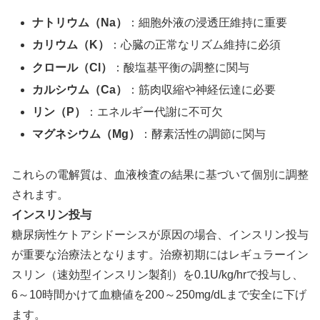
ナトリウム（Na）
：細胞外液の浸透圧維持に重要
カリウム（K）
：心臓の正常なリズム維持に必須
クロール（Cl）
：酸塩基平衡の調整に関与
カルシウム（Ca）
：筋肉収縮や神経伝達に必要
リン（P）
：エネルギー代謝に不可欠
マグネシウム（Mg）
：酵素活性の調節に関与
これらの電解質は、血液検査の結果に基づいて個別に調整
されます。
インスリン投与
糖尿病性ケトアシドーシスが原因の場合、インスリン投与
が重要な治療法となります。治療初期にはレギュラーイン
スリン（速効型インスリン製剤）を0.1U/kg/hrで投与し、
6～10時間かけて血糖値を200～250mg/dLまで安全に下げ
ます。