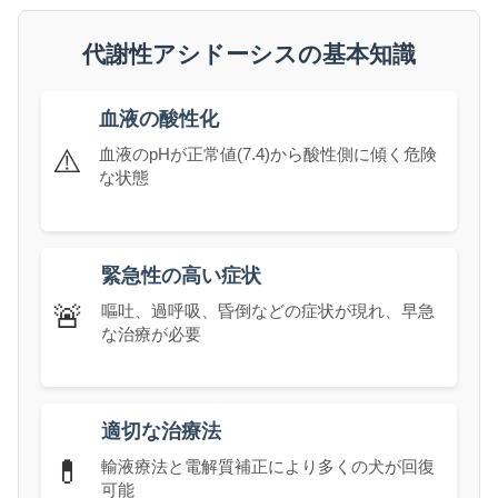
代謝性アシドーシスの基本知識
血液の酸性化
⚠️
血液のpHが正常値(7.4)から酸性側に傾く危険
な状態
緊急性の高い症状
🚨
嘔吐、過呼吸、昏倒などの症状が現れ、早急
な治療が必要
適切な治療法
💊
輸液療法と電解質補正により多くの犬が回復
可能