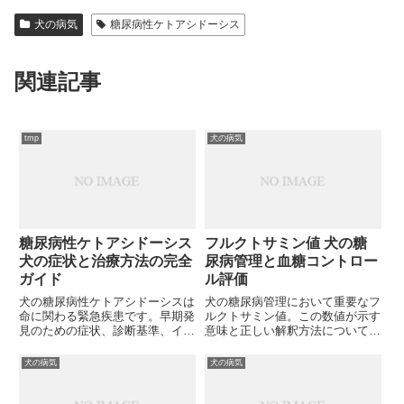
犬の病気
糖尿病性ケトアシドーシス
関連記事
tmp
犬の病気
糖尿病性ケトアシドーシス
フルクトサミン値 犬の糖
犬の症状と治療方法の完全
尿病管理と血糖コントロー
ガイド
ル評価
犬の糖尿病性ケトアシドーシスは
犬の糖尿病管理において重要なフ
命に関わる緊急疾患です。早期発
ルクトサミン値。この数値が示す
見のための症状、診断基準、イン
意味と正しい解釈方法について解
スリン療法を含む治療法について
説します。愛犬の健康を守るため
獣医療従事者向けに詳しく解説し
に、フルクトサミン値をどのよう
犬の病気
犬の病気
ます。適切な治療により予後は改
に活用すればよいのでしょうか？
善するのでしょうか？