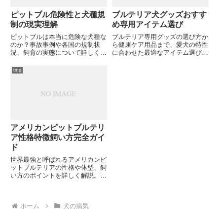
ピットブル危険性と犬種規
ブルテリア犬グッズおすす
制の現実理解
め専用アイテム選び
ピットブルは本当に危険な犬種な
ブルテリア専用グッズの選び方か
のか？事故事例や各国の規制状
ら健康ケア用品まで、愛犬の特性
況、飼育の実態について詳しく解
に合わせた最適なアイテム選びに
説。犬を飼っている人が知ってお
ついて詳しく解説します。どんな
くべき基礎知識とは？
グッズが本当に必要でしょうか？
tmp
アメリカンピットブルテリ
ア性格特徴飼い方完全ガイ
ド
世界最強と呼ばれるアメリカンピ
ットブルテリアの性格や体型、飼
い方のポイントを詳しく解説。筋
骨隆々の体格に秘められた愛情深
い一面から、しつけの重要性まで
完全網羅。あなたの愛犬選びに役
ホーム
犬の病気
立つでしょうか？