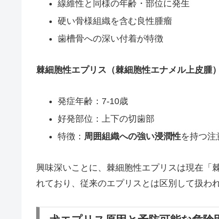
線維性と同様の年齢・部位に発生
硬い骨様組織を含む良性腫瘤
歯槽骨への深い付着が特徴
棘細胞性エプリス（棘細胞性エナメル上皮腫
発症年齢：7-10歳
好発部位：上下の切歯部
特徴：
周囲組織への強い浸潤性
を持つ注
興味深いことに、棘細胞性エプリスは現在「
れており、従来のエプリスとは区別して扱わ