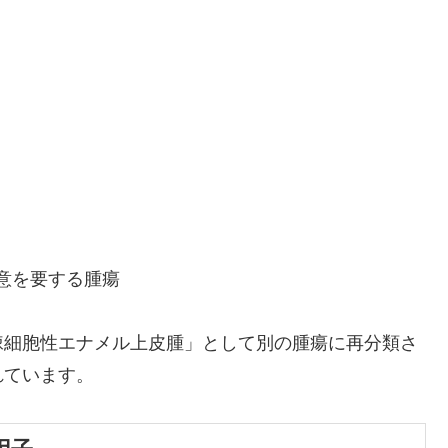
）
意を要する腫瘍
棘細胞性エナメル上皮腫」として別の腫瘍に再分類さ
れています。