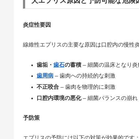
犬エプリス原因と予防可能な危険
炎症性要因
線維性エプリスの主要な原因は口腔内の慢性
歯垢・
歯石
の蓄積
– 細菌の温床となり
歯周病
– 歯肉への持続的な刺激
不正咬合
– 歯肉を物理的に刺激
口腔内環境の悪化
– 細菌バランスの崩れ
予防策
エプリスの予防には以下の対策が効果的です