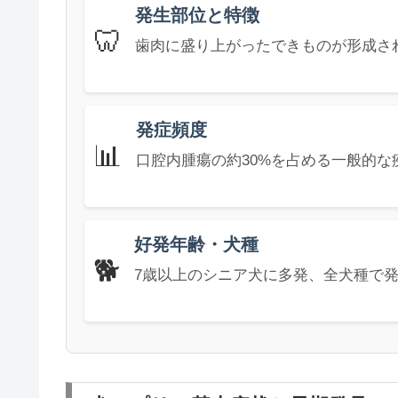
発生部位と特徴
🦷
歯肉に盛り上がったできものが形成さ
発症頻度
📊
口腔内腫瘍の約30%を占める一般的な
好発年齢・犬種
🐕
7歳以上のシニア犬に多発、全犬種で