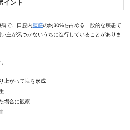
ポイント
腫瘤で、口腔内
腫瘍
の約30%を占める一般的な疾患で
飼い主が気づかないうちに進行していることがありま
す。
盛り上がって塊を形成
生
った場合に観察
血