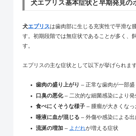
犬エプリス基本症状と早期発見の
犬
エプリス
は歯肉部に生じる充実性で平滑な
す。初期段階では無症状であることが多く、
す。
エプリスの主な症状として以下が挙げられま
歯肉の盛り上がり
– 正常な歯肉が一部
口臭の悪化
– 二次的な細菌感染により発
食べにくそうな様子
– 腫瘤が大きくな
唾液に血が混じる
– 外傷や感染による出
流涎の増加
–
よだれ
が増える症状