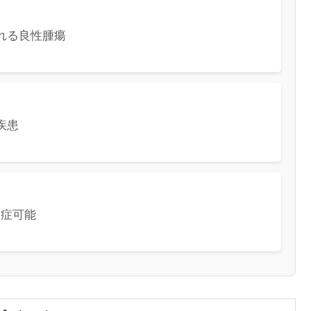
れる良性腫瘍
疾患
発症可能