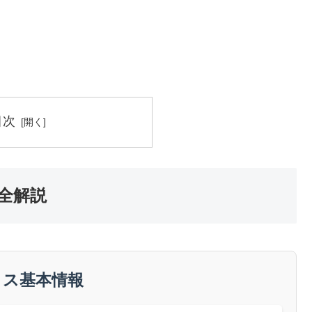
目次
全解説
リス基本情報