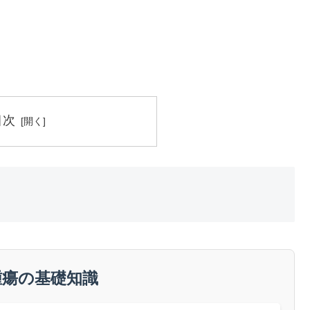
目次
腫瘍の基礎知識