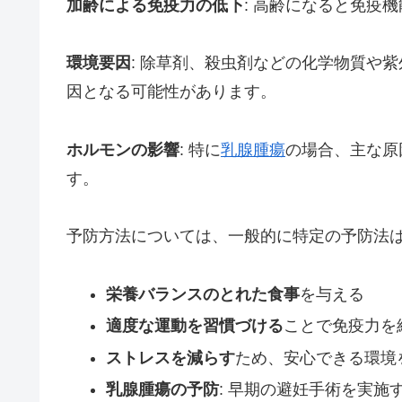
加齢による免疫力の低下
: 高齢になると免疫
環境要因
: 除草剤、殺虫剤などの化学物質や
因となる可能性があります。
ホルモンの影響
: 特に
乳腺腫瘍
の場合、主な原
す。
予防方法については、一般的に特定の予防法
栄養バランスのとれた食事
を与える
適度な運動を習慣づける
ことで免疫力を
ストレスを減らす
ため、安心できる環境
乳腺腫瘍の予防
: 早期の避妊手術を実