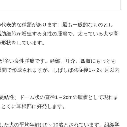
の代表的な種類があります。最も一般的なものとし
脂肪細胞が増殖する良性の腫瘍で、太っている犬や高
の形状をしています。
生が多い良性腫瘍です。頭部、耳介、四肢にもっとも
週間で形成されますが、しばしば発症後1～2ヶ月以内
硬結性、ドーム状の直径1～2cmの腫瘤として現れま
、とくに耳根部に好発します。
患した犬の平均年齢は9～10歳とされています。組織学