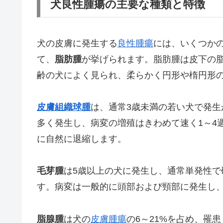
犬良性腫瘍の主要な種類と特徴
犬の皮膚に発生する
良性
腫瘍
には、いくつか
て、
脂肪腫
が挙げられます。脂肪腫は皮下の
齢の犬によく見られ、柔らかく円形や楕円形
皮膚
組織球腫
は、通常3歳未満の若い犬で発
多く発生し、病変の増殖はきわめて速く1～4
に自然に退縮します。
毛芽腫
は5歳以上の犬に発生し、通常単発性で
す。病変は一般的に頭部および頸部に発生し
脂腺腫
は犬の
皮膚腫瘍
の6～21%を占め、罹