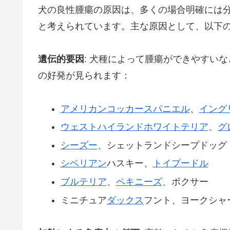
犬の良性腫瘍の原因は、多くの場合明確には
と考えられています。主な原因として、以下
遺伝的要因
: 犬種によって腫瘍ができやすい
の好発が見られます：
アメリカン
コッカー
スパニエル
、
イング
ウェストハイランドホワイトテリア
、
グ
シーズー
、シェットランドシープドッグ
シベリアン
ハスキー、
トイプードル
ブルテリア
、
ペキニーズ
、ボクサー
ミニチュア
ダックス
フント、ヨークシャ