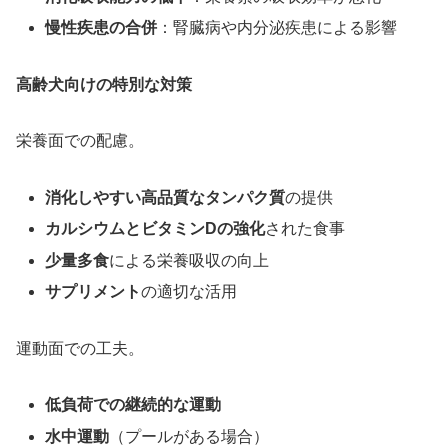
慢性疾患の合併
：腎臓病や内分泌疾患による影響
高齢犬向けの特別な対策
栄養面での配慮。
消化しやすい高品質なタンパク質
の提供
カルシウムとビタミンDの強化
された食事
少量多食
による栄養吸収の向上
サプリメント
の適切な活用
運動面での工夫。
低負荷での継続的な運動
水中運動
（プールがある場合）