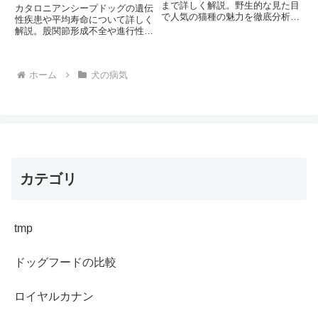
まで詳しく解説。野生的な見た目
カタロニアンシープドッグの遺伝
で人気の猫種の魅力を徹底分析
性疾患や平均寿命について詳しく
し、飼い方のポイントまでご紹
解説。股関節形成不全や進行性網
介。あなたもベンガルの魅力に気
膜萎縮症などの病気の症状と予防
づいているでしょうか？
法、健康な生活を送るためのポイ
ントをご紹介。愛犬の健康管理で
ホーム
犬の病気
気をつけるべき点は何でしょう
か？
カテゴリ
tmp
ドッグフードの比較
ロイヤルカナン