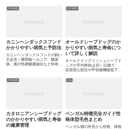
因、治療方法について詳しく解説
から副作用対策まで、獣医師が知
します。あなたの愛犬は大丈夫で
っておくべき最新情報を網羅して
犬の病気
犬の病気
すか？
いますが、あなたの愛犬にはどの
ような治療法が最適なのでしょう
か？
カニンヘンダックスフンド
オールドシープドッグのか
かかりやすい病気と予防法
かりやすい病気と寿命につ
いて詳しく解説
カニンヘンダックスフンドの飼い
主必見！椎間板ヘルニア、糖尿
オールドイングリッシュシープド
病、進行性網膜萎縮症など特有の
ッグの平均寿命は10～12歳で、
病気を詳しく解説。早期発見のポ
拡張型心筋症や甲状腺機能低下
イントと効果的な予防法をご存知
症、股関節形成不全などの病気に
ですか？
かかりやすい特徴があります。愛
犬の病気
tmp
犬の健康を守るために知っておく
べき症状や予防法とは？
カタロニアンシープドッグ
ベンガル特徴完全ガイド性
のかかりやすい病気と寿命
格体型毛色まとめ
の健康管理
ベンガル猫の外見から性格、体格