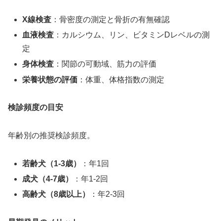
X線検査
：骨密度の測定と骨折の有無確認
血液検査
：カルシウム、リン、ビタミンDレベルの測
定
身体検査
：関節の可動域、筋力の評価
栄養状態の評価
：体重、体格指数の測定
検診頻度の目安
年齢別の推奨検診頻度。
若齢犬（1-3歳）
：年1回
成犬（4-7歳）
：年1-2回
高齢犬（8歳以上）
：年2-3回