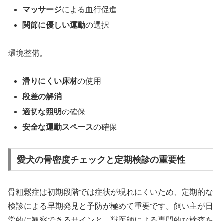
マッサージ
による血行促進
関節に優しい運動
の選択
環境整備。
滑りにくい床材
の使用
段差の解消
適切な照明
の確保
安全な運動スペース
の確保
愛犬の骨密度チェックと定期検診の重要性
骨粗鬆症は初期段階では症状が現れにくいため、定期的な
検診による早期発見と予防が極めて重要です。飼い主が日
常的に観察できるサインと、獣医師による専門的な検査を