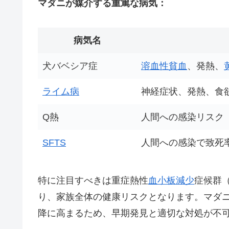
マダニが媒介する重篤な病気：
病気名
犬バベシア症
溶血性貧血
、発熱、
ライム病
神経症状、発熱、食
Q熱
人間への感染リスク
SFTS
人間への感染で致死率6
特に注目すべきは重症熱性
血小板減少
症候群
り、家族全体の健康リスクとなります。マダニ
降に高まるため、早期発見と適切な対処が不