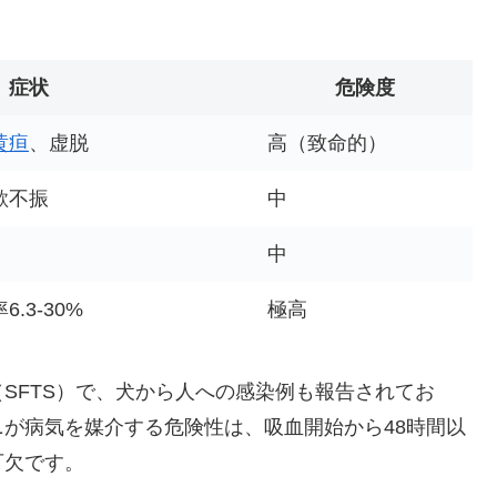
症状
危険度
黄疸
、虚脱
高（致命的）
欲不振
中
中
.3-30%
極高
（SFTS）で、犬から人への感染例も報告されてお
が病気を媒介する危険性は、吸血開始から48時間以
可欠です。