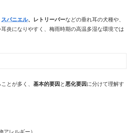
・
スパニエル
、レトリーバー
などの垂れ耳の犬種や、
外耳炎になりやすく、梅雨時期の高温多湿な環境では
ることが多く、
基本的要因
と
悪化要因
に分けて理解す
物アレルギー）