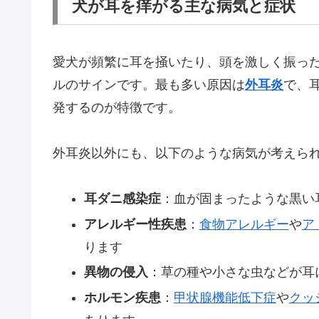
犬が耳を痒がる主な病気と症状
愛犬が頻繁に耳を掻いたり、頭を激しく振っ
ルのサインです。最も多い原因は
外耳炎
で、
発するのが特徴です。
外耳炎以外にも、以下のような病気が考えら
耳ダニ感染症
：血が固まったような黒い
アレルギー性疾患
：
食物アレルギー
や
ア
ります
異物の侵入
：草の種や小さな虫などが耳
ホルモン疾患
：
甲状腺機能低下症
や
クッ