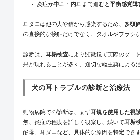
炎症が中耳・内耳まで進むと
平衡感覚障
耳ダニは他の犬や猫から感染するため、
多頭
の直接的な接触だけでなく、タオルやブラシ
診断は、
耳垢検査
により顕微鏡で実際のダニ
果が現れることが多く、適切な駆虫薬による治
犬の耳トラブルの診断と治療法
動物病院での診断は、まず
耳鏡を使用した視
無、炎症の程度を詳しく観察し、続いて
耳垢
酵母、耳ダニなど、具体的な原因を特定でき