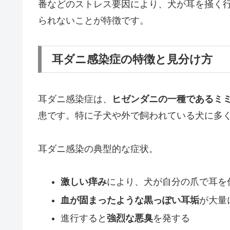
番などのストレス要因により、犬が耳を掻く
られないことが特徴です。
耳ダニ感染症の特徴と見分け方
耳ダニ感染症は、
ヒゼンダニの一種であるミ
患です。特に子犬や外で飼われている犬に多
耳ダニ感染の典型的な症状。
激しい痒み
により、犬が自分の爪で耳を
血が固まったような黒っぽい耳垢
が大量
進行すると
強烈な悪臭
を発する