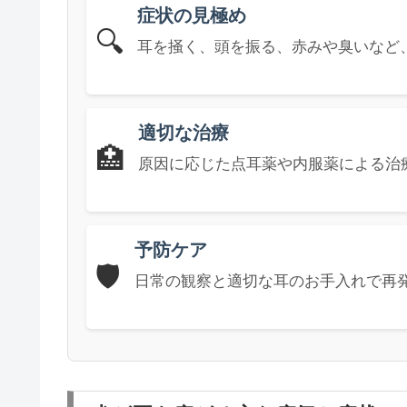
症状の見極め
🔍
耳を掻く、頭を振る、赤みや臭いなど
適切な治療
🏥
原因に応じた点耳薬や内服薬による治
予防ケア
🛡️
日常の観察と適切な耳のお手入れで再