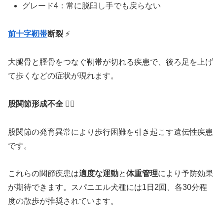
グレード4：常に脱臼し手でも戻らない
前十字靭帯
断裂
⚡
大腿骨と脛骨をつなぐ靭帯が切れる疾患で、後ろ足を上げ
て歩くなどの症状が現れます。
股関節形成不全
🏃‍♂️
股関節の発育異常により歩行困難を引き起こす遺伝性疾患
です。
これらの関節疾患は
適度な運動
と
体重管理
により予防効果
が期待できます。スパニエル犬種には1日2回、各30分程
度の散歩が推奨されています。