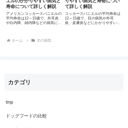
エルのかかりやすい病気と
りやすい病気と寿命につい
寿命について詳しく解説
て詳しく解説
アメリカンコッカースパニエルの
コッカースパニエルの平均寿命は
平均寿命は12～15歳で、外耳炎
12～15歳で、目の病気や外耳
や白内障、緑内障などの病気にか
炎、皮膚炎などにかかりやすい犬
かりやすい特徴があります。愛犬
種です。遺伝性疾患も多く、適切
の健康を守るために、どのような
な予防とケアが重要になります。
病気に注意すべきでしょうか？
愛犬の健康を守るために知ってお
ホーム
犬の病気
くべき情報とは？
カテゴリ
tmp
ドッグフードの比較