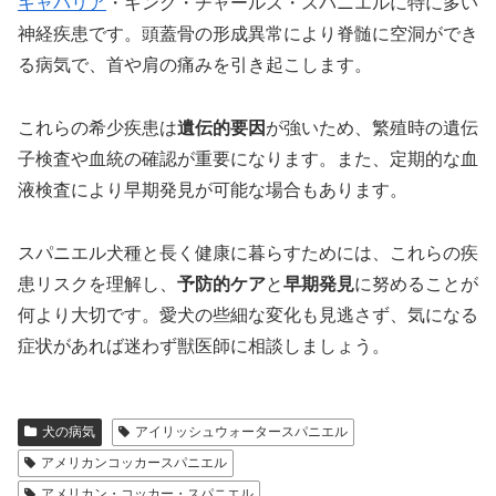
キャバリア
・キング・チャールズ・スパニエルに特に多い
神経疾患です。頭蓋骨の形成異常により脊髄に空洞ができ
る病気で、首や肩の痛みを引き起こします。
これらの希少疾患は
遺伝的要因
が強いため、繁殖時の遺伝
子検査や血統の確認が重要になります。また、定期的な血
液検査により早期発見が可能な場合もあります。
スパニエル犬種と長く健康に暮らすためには、これらの疾
患リスクを理解し、
予防的ケア
と
早期発見
に努めることが
何より大切です。愛犬の些細な変化も見逃さず、気になる
症状があれば迷わず獣医師に相談しましょう。
犬の病気
アイリッシュウォータースパニエル
アメリカンコッカースパニエル
アメリカン・コッカー・スパニエル