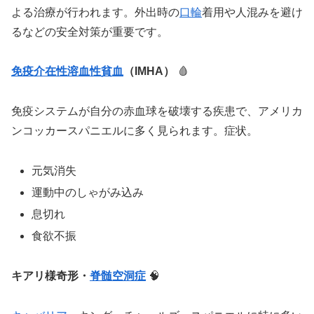
よる治療が行われます。外出時の
口輪
着用や人混みを避け
るなどの安全対策が重要です。
免疫介在性
溶血性貧血
（IMHA）
🩸
免疫システムが自分の赤血球を破壊する疾患で、アメリカ
ンコッカースパニエルに多く見られます。症状。
元気消失
運動中のしゃがみ込み
息切れ
食欲不振
キアリ様奇形・
脊髄空洞症
🧠