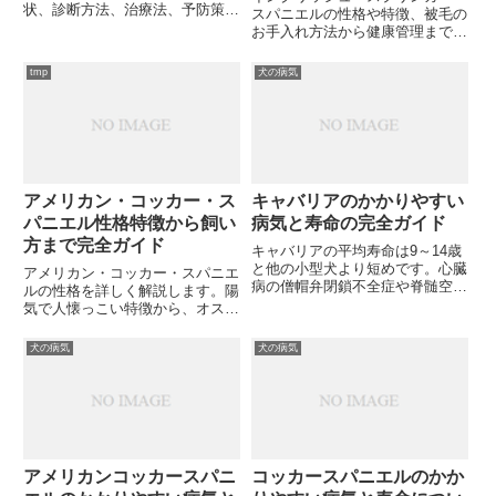
状、診断方法、治療法、予防策を
スパニエルの性格や特徴、被毛の
詳しく解説します。愛犬の健康管
お手入れ方法から健康管理まで完
理に役立つ情報をお探しですか？
全ガイド。初めて飼う方必見の注
意点も紹介。あなたも魅力的なこ
tmp
犬の病気
の犬種と素敵な生活を送れます
か？
アメリカン・コッカー・ス
キャバリアのかかりやすい
パニエル性格特徴から飼い
病気と寿命の完全ガイド
方まで完全ガイド
キャバリアの平均寿命は9～14歳
と他の小型犬より短めです。心臓
アメリカン・コッカー・スパニエ
病の僧帽弁閉鎖不全症や脊髄空洞
ルの性格を詳しく解説します。陽
症など特有の病気があります。愛
気で人懐っこい特徴から、オスメ
犬の健康を守るために知っておく
ス別の性格違い、飼育時の注意点
べき病気と予防法をご存知です
まで幅広くご紹介。愛犬選びの参
犬の病気
犬の病気
か？
考にいかがでしょうか？
アメリカンコッカースパニ
コッカースパニエルのかか