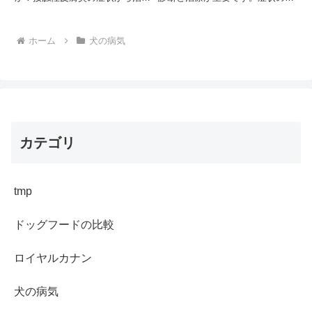
方法まで、飼い主が知っておくべ
徴から最新治療法まで獣医師が詳
き重要な情報をわかりやすく解説
しく解説します。あなたの診療に
します。適切な対処法を知ること
役立つ情報は何でしょうか？
ホーム
犬の病気
で、愛犬の苦痛を軽減できるでし
ょうか？
カテゴリ
tmp
ドッグフードの比較
ロイヤルカナン
犬の病気