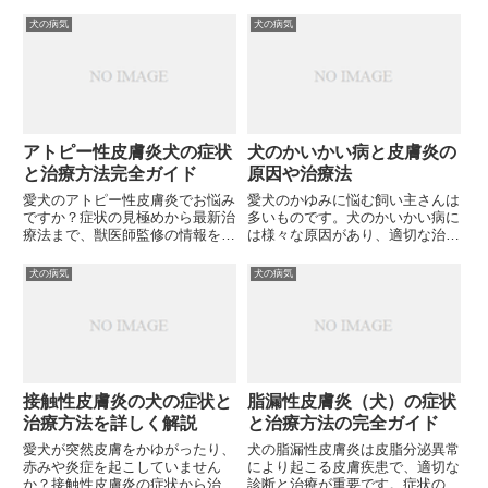
性皮膚炎への効果まで詳しく解説
ノミが引き起こす深刻な皮膚病の
します。愛犬の健康を守るため
症状、原因、効果的な治療法と予
犬の病気
犬の病気
に、最適なプロバイオティクスの
防対策について詳しく解説しま
選び方と活用法とは？
す。愛犬の健康を守るために知っ
ておくべき重要な情報をお探しで
すか？
アトピー性皮膚炎犬の症状
犬のかいかい病と皮膚炎の
と治療方法完全ガイド
原因や治療法
愛犬のアトピー性皮膚炎でお悩み
愛犬のかゆみに悩む飼い主さんは
ですか？症状の見極めから最新治
多いものです。犬のかいかい病に
療法まで、獣医師監修の情報をお
は様々な原因があり、適切な治療
届けします。適切なケアで愛犬の
法も異なります。この記事では犬
生活の質を向上させませんか？
の皮膚トラブルの原因や対処法に
犬の病気
犬の病気
ついて詳しく解説します。あなた
の愛犬のかゆみ、正しく対処でき
ていますか？
接触性皮膚炎の犬の症状と
脂漏性皮膚炎（犬）の症状
治療方法を詳しく解説
と治療方法の完全ガイド
愛犬が突然皮膚をかゆがったり、
犬の脂漏性皮膚炎は皮脂分泌異常
赤みや炎症を起こしていません
により起こる皮膚疾患で、適切な
か？接触性皮膚炎の症状から治療
診断と治療が重要です。症状の特