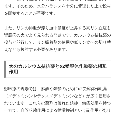
ます。そのため、水分バランスを十分に管理した上で投与
を開始することが重要です。
また、リンの排泄が滞り血中濃度が上昇する高リン血症も
腎臓病の犬でよく見られる問題です。カルシウム拮抗薬の
投与と並行して、リン吸着剤の使用や低リン食への切り替
えなども検討する必要があります。
犬のカルシウム拮抗薬とα2受容体作動薬の相互
作用
獣医療の現場では、麻酔や鎮静のためにα2受容体作動薬
（メデトミジンやデクスメデトミジンなど）が広く使用さ
れています。これらの薬剤は優れた鎮静・鎮痛効果を持つ
一方で、血管収縮作用による循環抑制という副作用があり