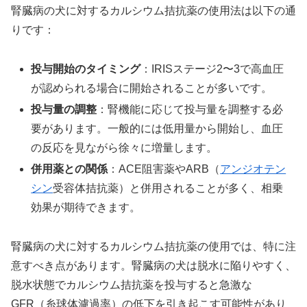
腎臓病の犬に対するカルシウム拮抗薬の使用法は以下の通
りです：
投与開始のタイミング
：IRISステージ2〜3で高血圧
が認められる場合に開始されることが多いです。
投与量の調整
：腎機能に応じて投与量を調整する必
要があります。一般的には低用量から開始し、血圧
の反応を見ながら徐々に増量します。
併用薬との関係
：ACE阻害薬やARB（
アンジオテン
シン
受容体拮抗薬）と併用されることが多く、相乗
効果が期待できます。
腎臓病の犬に対するカルシウム拮抗薬の使用では、特に注
意すべき点があります。腎臓病の犬は脱水に陥りやすく、
脱水状態でカルシウム拮抗薬を投与すると急激な
GFR（糸球体濾過率）の低下を引き起こす可能性があり