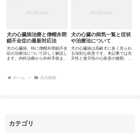
な家族である犬の心臓病治療に、
紹介。あなたの大切な愛犬に最適
ジゴキシンは有効なのでしょう
な治療法は何でしょうか？
か？
犬の心臓病治療と僧帽弁閉
犬の心臓の病気一覧と症状
鎖不全症の最新対応法
や治療法について
犬の心臓病、特に僧帽弁閉鎖不全
犬の心臓病は高齢犬に多く見られ
症の治療法について詳しく解説し
る深刻な疾患です。本記事では先
ます。内科治療から外科手術ま
天性と後天性の心疾患の種類、症
で、愛犬の状態に合わせた選択肢
状、診断方法から治療法まで詳し
を紹介。あなたの愛犬に最適な治
く解説します。愛犬の健康を守る
療法は何でしょうか？
ために、心臓病の早期発見のポイ
ホーム
犬の病気
ントとは？
カテゴリ