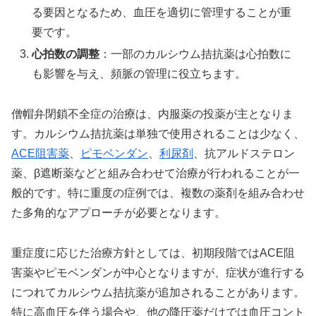
る要因となるため、血圧を適切に管理することが重
要です。
心拍数の調整
：一部のカルシウム拮抗薬は心拍数に
も影響を与え、頻脈の管理に役立ちます。
僧帽弁閉鎖不全症の治療は、内服薬の投薬が主となりま
す。カルシウム拮抗薬は単独で使用されることは少なく、
ACE阻害薬
、
ピモベンダン
、
利尿剤
、抗アルドステロン
薬、β遮断薬などと組み合わせて治療が行われることが一
般的です。特に重度の症例では、複数の薬剤を組み合わせ
た多角的なアプローチが必要となります。
重症度に応じた治療方針としては、初期段階ではACE阻
害薬やピモベンダンが中心となりますが、症状が進行する
につれてカルシウム拮抗薬が追加されることがあります。
特に高血圧を伴う場合や、他の降圧薬だけでは血圧コント