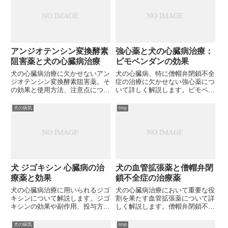
アンジオテンシン変換酵素
強心薬と犬の心臓病治療：
阻害薬と犬の心臓病治療
ピモベンダンの効果
犬の心臓病治療に欠かせないアン
犬の心臓病、特に僧帽弁閉鎖不全
ジオテンシン変換酵素阻害薬。そ
症の治療に欠かせない強心薬につ
の効果と使用方法、注意点につい
いて詳しく解説します。ピモベン
て詳しく解説します。愛犬の健康
ダンの効果や副作用、他の薬との
を守るために、この薬についても
併用法、そして日常生活での注意
犬の病気
tmp
っと知りたくありませんか？
点まで。大切なペットの心臓を守
るために知っておくべき強心薬の
知識とは？
犬 ジゴキシン 心臓病の治
犬の血管拡張薬と僧帽弁閉
療薬と効果
鎖不全症の治療薬
犬の心臓病治療に用いられるジゴ
犬の心臓病治療において重要な役
キシンについて解説します。ジゴ
割を果たす血管拡張薬について詳
キシンの効果や副作用、投与方法
しく解説します。僧帽弁閉鎖不全
など、愛犬の健康管理に役立つ情
症の治療に用いられる薬剤の種類
報をお届けします。あなたの大切
や作用機序、副作用まで網羅的に
犬の病気
tmp