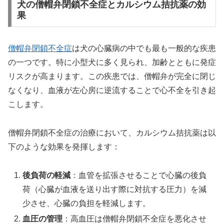
犬の僧帽弁閉鎖不全症とカルシウム拮抗薬の効
果
僧帽弁閉鎖不全症
は犬の心臓病の中でも最も一般的な疾患
の一つです。特に小型犬に多く見られ、加齢とともに発症
リスクが高まります。この疾患では、僧帽弁が完全に閉じ
なくなり、血液が左心房に逆流することで心不全を引き起
こします。
僧帽弁閉鎖不全症の治療において、カルシウム拮抗薬は以
下のような効果を発揮します：
後負荷の軽減
：血管を拡張させることで心臓の後負
荷（心臓が血液を送り出す際に対抗する圧力）を減
少させ、心臓の負担を軽減します。
血圧の管理
：高血圧は僧帽弁閉鎖不全症を悪化させ