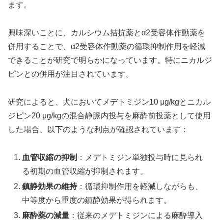
ます。
興味深いことに、カルシウム拮抗薬とα2受容体作動薬を
併用することで、α2受容体作動薬の循環抑制作用を軽減
できることが研究で明らかになっています。特にニカルジ
ピンとの併用が注目されています。
研究によると、犬においてメデトミジン10 μg/kgとニカル
ジピン20 μg/kgの混合静脈内投与を麻酔前投薬として使用
した場合、以下のような利点が確認されています：
血管収縮の抑制
：メデトミジン単独投与時に見られ
る初期の血管収縮が抑制されます。
鎮静効果の維持
：循環抑制作用を軽減しながらも、
中等度から重度の鎮静効果が得られます。
麻酔薬の減量
：従来のメデトミジンによる麻酔導入