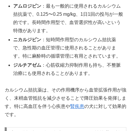
アムロジピン
：最も一般的に使用されるカルシウム
拮抗薬で、0.125〜0.25 mg/kg、1日1回の投与が一般
的です。長時間作用型で、血管選択性が高いという
特徴があります。
ニカルジピン
：短時間作用型のカルシウム拮抗薬
で、急性期の血圧管理に使用されることがありま
す。特に麻酔時の循環管理に有用とされています。
ジルチアゼム
：心筋収縮力抑制作用も持ち、不整脈
治療にも使用されることがあります。
カルシウム拮抗薬は、その作用機序から血管拡張作用が強
く、末梢血管抵抗を減少させることで降圧効果を発揮しま
す。特に高血圧を伴う心疾患や
腎疾患
の犬に対して効果的
です。