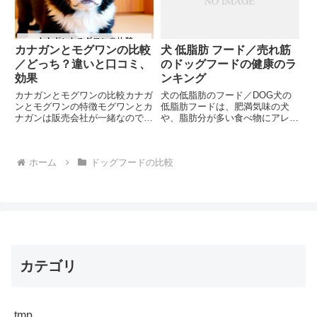
康...
が...
カナガンとモグワンの比較
犬 低脂肪 フード／売れ筋
／どっち？違いと口コミ、
のドッグフードの健康のラ
効果
ンキング
カナガンとモグワンの比較カナガ
犬の低脂肪のフード／DOG犬の
ンとモグワンの特徴モグワンとカ
低脂肪フードは、肥満気味の犬
ナガンは販売会社が一緒なので、
や、脂肪分が多い食べ物にアレル
まず外観から全く同じと思われが
ギーがある犬に適しています。低
ちですが、内容が全く違うのが特
脂肪フードは、脂肪分を抑えなが
徴です。どちらも高タンパクで動
ら、タンパク質やビタミン、ミネ
ホーム
ドッグフードの比較
物性タンパク50％以上と豊富な
ラルなどの必要な栄養素をバラン
のが特徴です。モグワンは原材
スよく含んでいます。そのため、
料...
犬...
カテゴリ
tmp