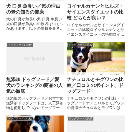
犬 口臭 魚臭い／気の理由
ロイヤルカナンとヒルズ・
の老の知るの健康
サイエンスダイエットの比
較 どちらが良い？
犬の口臭が魚臭い犬 口臭 魚臭い
犬の口臭が魚臭いの原因はいくつ
ロイヤルカナンとサイエンスダイ
かあります。以下の情報を参考に
エットの比較ロイヤルカナンとサ
してください。口臭の原因： 歯
イエンスダイエットの特徴ロイヤ
周病：歯周病は犬の口臭の主な原
ルカナンとサイエンスダイエット
因となります。歯垢や歯石の蓄積
は、犬の食事療法食などにおいて
ドッグフードの比較
ドッグフードの比較
により、口内の細菌が増え、臭い
有名なブランドです。両ブランド
を発生させます。 食事：食べ...
とも、犬用ドライフード、流動
食、食事療法食といったラインナ
ッ...
無添加 ドッグフード／愛
ナチュロルとモグワンの比
犬のランキングの商品の人
較／口コミのポイント、ド
気の徹底
ッグフード
無添加のドッグフード／おすすめ
ナチュロルとモグワンの比較・ド
無添加ドッグフードは、人工添加
ッグフードナチュロルとモグワン
物を使用していないドッグフード
の特徴ナチュロルとモグワンはと
です。人工添加物には、保存料や
もに国産のドッグフードで、両方
防腐剤、着色料など、犬の体に悪
ともグルテンフリー・グレインフ
ドッグフードの比較
ドッグフードの比較
影響を及ぼす可能性があるものが
リーに加え、ナチュロルには安
多く含まれています。そのため、
定・持続型ビタミンCを高濃度配
無添加ドッグフードは、犬の健
合しているなど、安全性・安心性